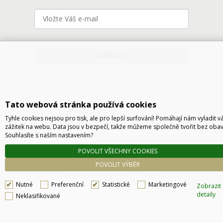
ODESLAT
Tato webová stránka používá cookies
Tyhle cookies nejsou pro tisk, ale pro lepší surfování! Pomáhají nám vyladit v
zážitek na webu. Data jsou v bezpečí, takže můžeme společně tvořit bez obav
Souhlasíte s naším nastavením?
Technické řešení © 2026
CyberSoft s.r.o.
POVOLIT VŠECHNY COOKIES
Podle zákona o evidenci tržeb je prodávající povinen vystavit kupujícímu účtenku. Zároveň
POVOLIT VÝBĚR
je povinen zaevidovat přijatou tržbu u správce daně online, v případě technického
výpadku pak nejpozději do 48 hodin.
Nutné
Preferenční
Statistické
Marketingové
Zobrazit
detaily
Neklasifikované