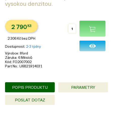
vysokou denzitou.
2 790
Kč
2 306
Kč
bez DPH
Dostupnost
2-3 týdny
Výrobce
Ilford
Záruka
6 Měsíců
Kód
FO2007002
Part No.
IJ6821914031
POPIS PRODUKTU
PARAMETRY
POSLAT DOTAZ