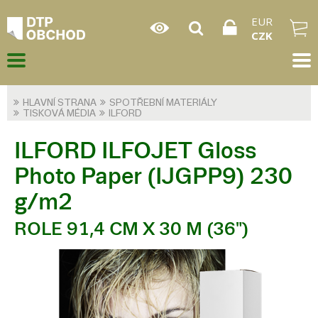
EUR
CZK
HLAVNÍ STRANA
SPOTŘEBNÍ MATERIÁLY
TISKOVÁ MÉDIA
ILFORD
ILFORD ILFOJET Gloss
Photo Paper (IJGPP9) 230
g/m2
ROLE 91,4 CM X 30 M (36")