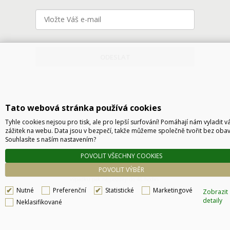
ODESLAT
Tato webová stránka používá cookies
Tyhle cookies nejsou pro tisk, ale pro lepší surfování! Pomáhají nám vyladit v
zážitek na webu. Data jsou v bezpečí, takže můžeme společně tvořit bez obav
Souhlasíte s naším nastavením?
Technické řešení © 2026
CyberSoft s.r.o.
POVOLIT VŠECHNY COOKIES
Podle zákona o evidenci tržeb je prodávající povinen vystavit kupujícímu účtenku. Zároveň
POVOLIT VÝBĚR
je povinen zaevidovat přijatou tržbu u správce daně online, v případě technického
výpadku pak nejpozději do 48 hodin.
Nutné
Preferenční
Statistické
Marketingové
Zobrazit
detaily
Neklasifikované