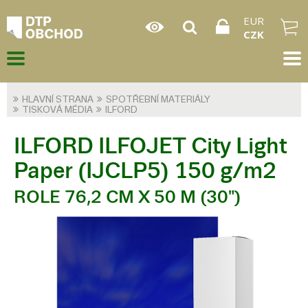
EUR
CZK
HLAVNÍ STRANA
SPOTŘEBNÍ MATERIÁLY
TISKOVÁ MÉDIA
ILFORD
ILFORD ILFOJET City Light
Paper (IJCLP5) 150 g/m2
ROLE 76,2 CM X 50 M (30")