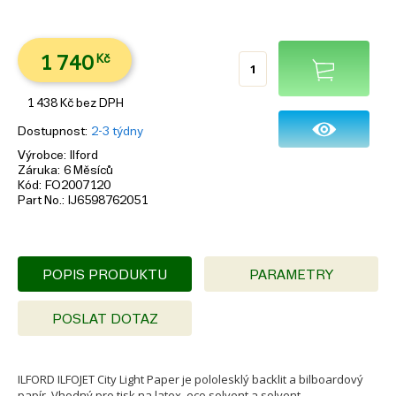
1 740
Kč
1 438
Kč
bez DPH
Dostupnost
2-3 týdny
Výrobce
Ilford
Záruka
6 Měsíců
Kód
FO2007120
Part No.
IJ6598762051
POPIS PRODUKTU
PARAMETRY
POSLAT DOTAZ
ILFORD ILFOJET City Light Paper je pololesklý backlit a bilboardový
papír. Vhodný pro tisk na latex, eco solvent a solvent.