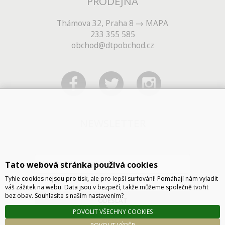
PRODEJNA
Thámova 32, Praha 8
MAPA
233 355 585
obchod@dtpobchod.cz
NEWSLETTER
Tato webová stránka používá cookies
Tyhle cookies nejsou pro tisk, ale pro lepší surfování! Pomáhají nám vyladit
váš zážitek na webu. Data jsou v bezpečí, takže můžeme společně tvořit
bez obav. Souhlasíte s naším nastavením?
ODESLAT
POVOLIT VŠECHNY COOKIES