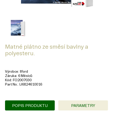
Matné plátno ze směsí bavlny a
polyesteru.
Výrobce
Ilford
Záruka
6 Měsíců
Kód
FO2007030
Part No.
IJ6824610016
POPIS PRODUKTU
PARAMETRY