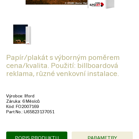
Papír/plakát s výborným poměrem
cena/kvalita. Použití: billboardová
reklama, různé venkovní instalace.
Výrobce
Ilford
Záruka
6 Měsíců
Kód
FO2007169
Part No.
IJ65823137051
POPIS PRODUKTU
PARAMETRY