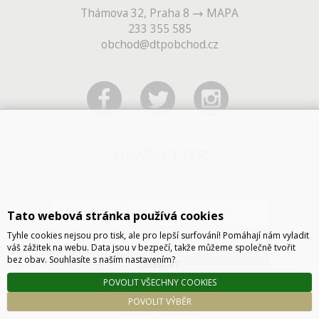
Thámova 32, Praha 8
MAPA
233 355 585
obchod@dtpobchod.cz
NEWSLETTER
Tato webová stránka používá cookies
Tyhle cookies nejsou pro tisk, ale pro lepší surfování! Pomáhají nám vyladit
váš zážitek na webu. Data jsou v bezpečí, takže můžeme společně tvořit
bez obav. Souhlasíte s naším nastavením?
ODESLAT
POVOLIT VŠECHNY COOKIES
POVOLIT VÝBĚR