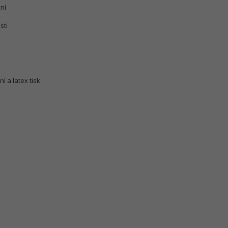
ní
sti
í a latex tisk