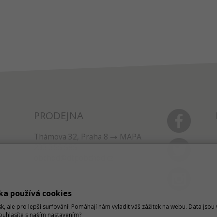
PRODEJNA
Thámova 32, Praha 8
MAPA
233 355 585
obchod@dtpobchod.cz
ka používá cookies
sk, ale pro lepší surfování! Pomáhají nám vyladit váš zážitek na webu. Data jso
Souhlasíte s naším nastavením?