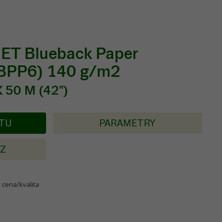
ET Blueback Paper
BPP6) 140 g/m2
 50 M (42")
KTU
PARAMETRY
AZ
 cena/kvalita