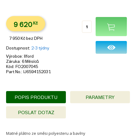
9 620
Kč
7 950
Kč
bez DPH
Dostupnost
2-3 týdny
Výrobce
Ilford
Záruka
6 Měsíců
Kód
FO2007045
Part No.
IJ6594152031
POPIS PRODUKTU
PARAMETRY
POSLAT DOTAZ
Matné plátno ze směsi polyesteru a bavlny