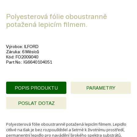
Polyesterová fólie oboustranně
potažená lepicím filmem.
Výrobce
ILFORD
Záruka
6 Měsíců
Kód
FO2009040
Part No.
IG6640104051
POPIS PRODUKTU
PARAMETRY
POSLAT DOTAZ
Polyesterová fólie oboustranně potažená lepicím filmem. Lepidlo
citlivé na tlak je bez rozpouštědel a šetrné k životnímu prostředí,
permanentní lepidlo pro navádění širokého spektra substrátů,