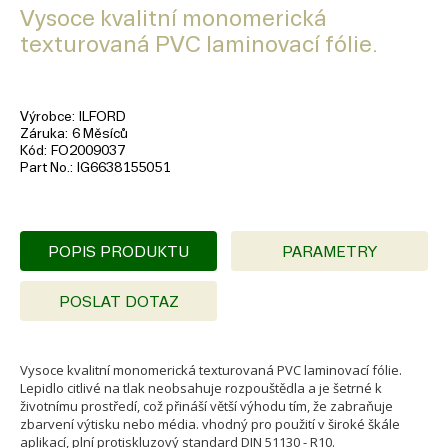
Vysoce kvalitní monomerická
texturovaná PVC laminovací fólie.
Výrobce
ILFORD
Záruka
6 Měsíců
Kód
FO2009037
Part No.
IG6638155051
POPIS PRODUKTU
PARAMETRY
POSLAT DOTAZ
Vysoce kvalitní monomerická texturovaná PVC laminovací fólie.
Lepidlo citlivé na tlak neobsahuje rozpouštědla a je šetrné k
životnímu prostředí, což přináší větší výhodu tím, že zabraňuje
zbarvení výtisku nebo média. vhodný pro použití v široké škále
aplikací, plní protiskluzový standard DIN 51130 - R10.