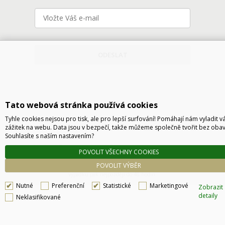
ODESLAT
Tato webová stránka používá cookies
Tyhle cookies nejsou pro tisk, ale pro lepší surfování! Pomáhají nám vyladit v
zážitek na webu. Data jsou v bezpečí, takže můžeme společně tvořit bez obav
Souhlasíte s naším nastavením?
Technické řešení © 2026
CyberSoft s.r.o.
POVOLIT VŠECHNY COOKIES
Podle zákona o evidenci tržeb je prodávající povinen vystavit kupujícímu účtenku. Zároveň
POVOLIT VÝBĚR
je povinen zaevidovat přijatou tržbu u správce daně online, v případě technického
výpadku pak nejpozději do 48 hodin.
Nutné
Preferenční
Statistické
Marketingové
Zobrazit
detaily
Neklasifikované