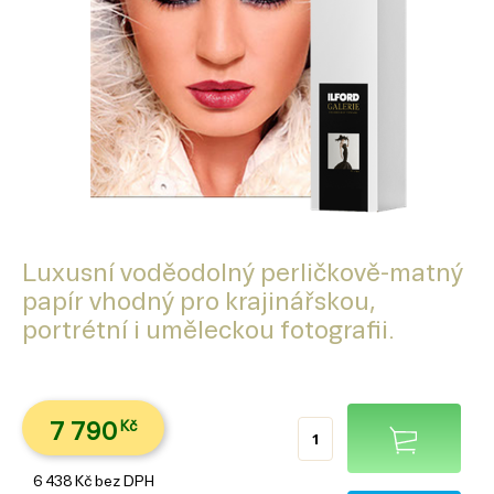
Luxusní voděodolný perličkově-matný
papír vhodný pro krajinářskou,
portrétní i uměleckou fotografii.
7 790
Kč
6 438
Kč
bez DPH