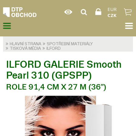
EUR
CZK
HLAVNÍ STRANA
SPOTŘEBNÍ MATERIÁLY
TISKOVÁ MÉDIA
ILFORD
ILFORD GALERIE Smooth
Pearl 310 (GPSPP)
ROLE 91,4 CM X 27 M (36")