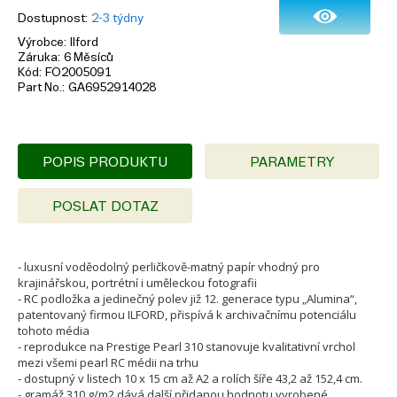
Dostupnost
2-3 týdny
Výrobce
Ilford
Záruka
6 Měsíců
Kód
FO2005091
Part No.
GA6952914028
POPIS PRODUKTU
PARAMETRY
POSLAT DOTAZ
- luxusní voděodolný perličkově-matný papír vhodný pro
krajinářskou, portrétní i uměleckou fotografii
- RC podložka a jedinečný polev již 12. generace typu „Alumina“,
patentovaný firmou ILFORD, přispívá k archivačnímu potenciálu
tohoto média
- reprodukce na Prestige Pearl 310 stanovuje kvalitativní vrchol
mezi všemi pearl RC médii na trhu
- dostupný v listech 10 x 15 cm až A2 a rolích šíře 43,2 až 152,4 cm.
- gramáž 310 g/m2 dává další přidanou hodnotu vyrobené