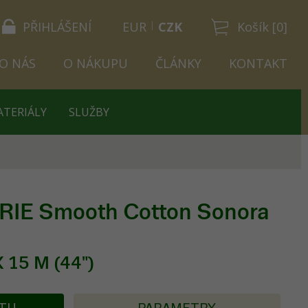
PŘIHLÁŠENÍ
EUR
CZK
Košík [0]
O NÁS
O NÁKUPU
ČLÁNKY
KONTAKT
ATERIÁLY
SLUŽBY
IE Smooth Cotton Sonora
 15 M (44")