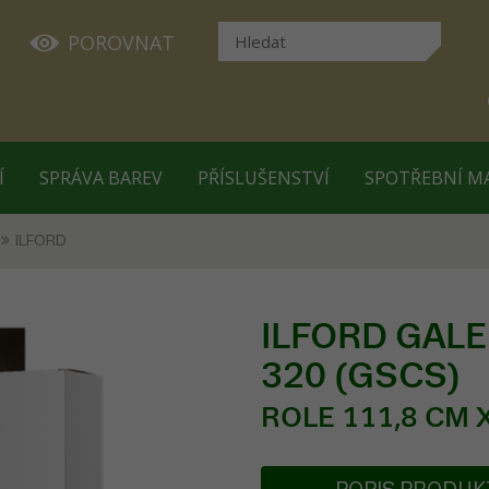
POROVNAT
Í
SPRÁVA BAREV
PŘÍSLUŠENSTVÍ
SPOTŘEBNÍ M
ILFORD
ILFORD GALER
320 (GSCS)
ROLE 111,8 CM X