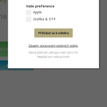
Vaše preference
Apple
na dotek jemný,
Grafika & DTP
Přihlásit se k odběru
Zásady zpracování osobních údajů
.
DO KOŠÍKU
Sleva platí při nákupu nad 1500 Kč.
Neplatí pro nákup knih.