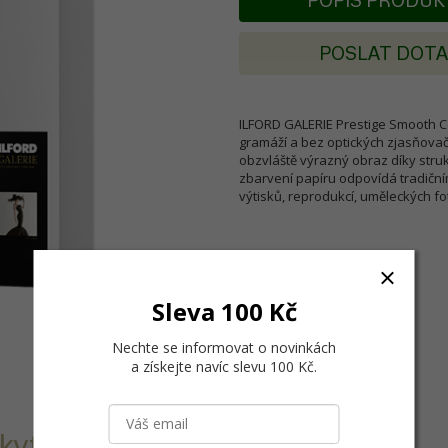
POPIS PRODU
POSLAT DOT
ILFORD GALERIE Prestige Smooth Co
gramáží a bez optických zjasňova
obzvláště výrazný obraz díky stru
zbarvení papíru odpovídá tradičn
výtisků, reprodukcí, uměleckých foto
Sleva 100 Kč
Nechte se informovat o novinkách
a získejte navíc slevu 100 Kč
.
kytuje