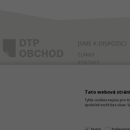
JSME K DISPOZICI
ČLÁNKY
KONTAKT
O NÁKUPU
SPRÁVA COOKIES
Tato webová strán
Tyhle cookies nejsou pro ti
společně tvořit bez obav. 
Nutné
Preferenčn