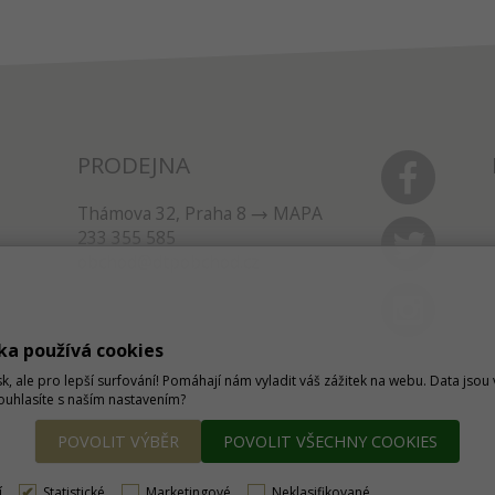
PRODEJNA
Thámova 32, Praha 8
MAPA
233 355 585
obchod@dtpobchod.cz
ka používá cookies
sk, ale pro lepší surfování! Pomáhají nám vyladit váš zážitek na webu. Data jso
Souhlasíte s naším nastavením?
POVOLIT VÝBĚR
POVOLIT VŠECHNY COOKIES
í
Statistické
Marketingové
Neklasifikované