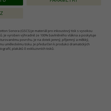
KTU
PARAMETRY
AZ
tton Sonora (GSCS) je materiál pro inkoustový tisk s vysokou
čů. Je vyroben výhradně ze 100% bavlněného vlákna a poskytuje
kturovanému povrchu. Je na dotek jemný, příjemný a měkký,
ímu uměleckému tisku. Je předurčen k produkci dramatických
grafií, plakátů či exkluzivních tisků.