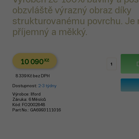
obzvláště výrazný obraz díky
strukturovanému povrchu. Je 
příjemný a měkký.
10 090
Kč
8 339
Kč
bez DPH
Dostupnost
2-3 týdny
Výrobce
Ilford
Záruka
6 Měsíců
Kód
FO2002848
Part No.
GA6993111016