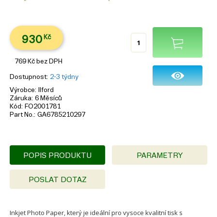
930
Kč
769
Kč
bez DPH
Dostupnost
2-3 týdny
Výrobce
Ilford
Záruka
6 Měsíců
Kód
FO2001781
Part No.
GA6785210297
POPIS PRODUKTU
PARAMETRY
POSLAT DOTAZ
Inkjet Photo Paper, který je ideální pro vysoce kvalitní tisk s