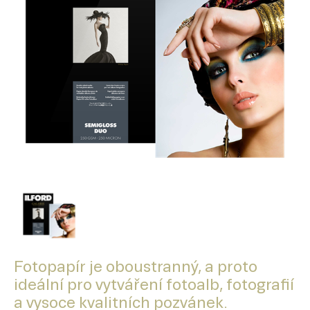
Fotopapír je oboustranný, a proto
ideální pro vytváření fotoalb, fotografií
a vysoce kvalitních pozvánek.