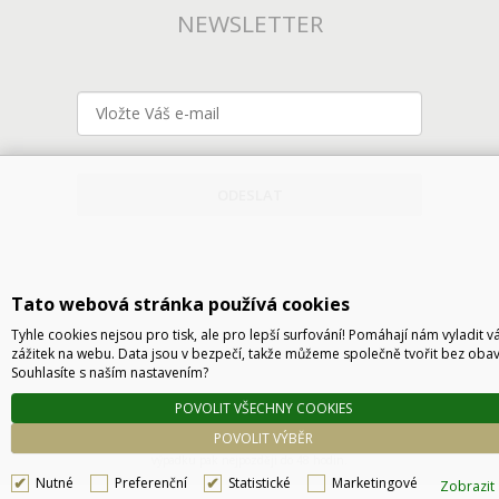
NEWSLETTER
ODESLAT
Tato webová stránka používá cookies
Tyhle cookies nejsou pro tisk, ale pro lepší surfování! Pomáhají nám vyladit v
zážitek na webu. Data jsou v bezpečí, takže můžeme společně tvořit bez obav
Souhlasíte s naším nastavením?
Technické řešení © 2026
CyberSoft s.r.o.
POVOLIT VŠECHNY COOKIES
Podle zákona o evidenci tržeb je prodávající povinen vystavit kupujícímu účtenku. Zároveň
POVOLIT VÝBĚR
je povinen zaevidovat přijatou tržbu u správce daně online, v případě technického
výpadku pak nejpozději do 48 hodin.
Nutné
Preferenční
Statistické
Marketingové
Zobrazit