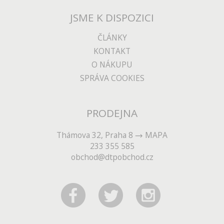
JSME K DISPOZICI
ČLÁNKY
KONTAKT
O NÁKUPU
SPRÁVA COOKIES
PRODEJNA
Thámova 32, Praha 8
MAPA
233 355 585
obchod@dtpobchod.cz