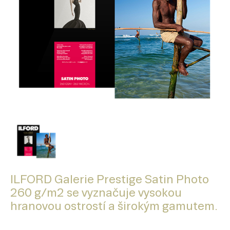
ILFORD Galerie Prestige Satin Photo
260 g/m2 se vyznačuje vysokou
hranovou ostrostí a širokým gamutem.