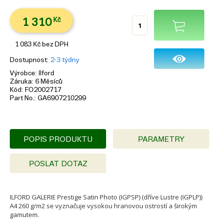
1 310
Kč
1 083
Kč
bez DPH
Dostupnost
2-3 týdny
Výrobce
Ilford
Záruka
6 Měsíců
Kód
FO2002717
Part No.
GA6907210299
POPIS PRODUKTU
PARAMETRY
POSLAT DOTAZ
ILFORD GALERIE Prestige Satin Photo (IGPSP) (dříve Lustre (IGPLP))
A4 260 g/m2 se vyznačuje vysokou hranovou ostrostí a širokým
gamutem.