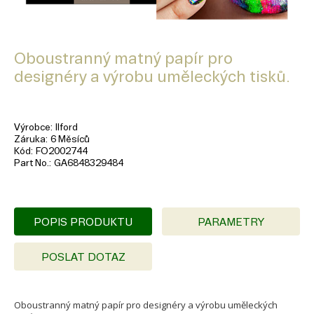
Oboustranný matný papír pro
designéry a výrobu uměleckých tisků.
Výrobce
Ilford
Záruka
6 Měsíců
Kód
FO2002744
Part No.
GA6848329484
POPIS PRODUKTU
PARAMETRY
POSLAT DOTAZ
Oboustranný matný papír pro designéry a výrobu uměleckých