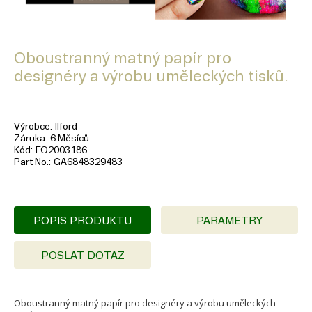
Oboustranný matný papír pro
designéry a výrobu uměleckých tisků.
Výrobce
Ilford
Záruka
6 Měsíců
Kód
FO2003186
Part No.
GA6848329483
POPIS PRODUKTU
PARAMETRY
POSLAT DOTAZ
Oboustranný matný papír pro designéry a výrobu uměleckých