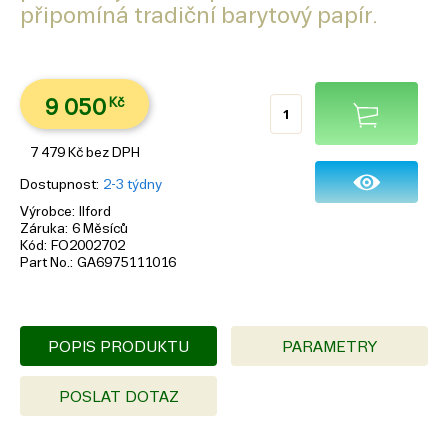
připomíná tradiční barytový papír.
9 050
Kč
7 479
Kč
bez DPH
Dostupnost
2-3 týdny
Výrobce
Ilford
Záruka
6 Měsíců
Kód
FO2002702
Part No.
GA6975111016
POPIS PRODUKTU
PARAMETRY
POSLAT DOTAZ