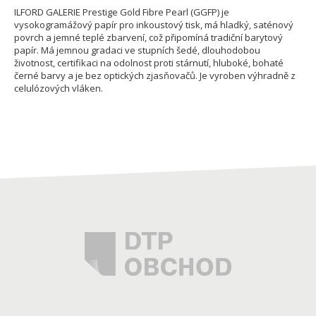
ILFORD GALERIE Prestige Gold Fibre Pearl (GGFP) je
vysokogramážový papír pro inkoustový tisk, má hladký, saténový
povrch a jemné teplé zbarvení, což připomíná tradiční barytový
papír. Má jemnou gradaci ve stupních šedé, dlouhodobou
životnost, certifikaci na odolnost proti stárnutí, hluboké, bohaté
černé barvy a je bez optických zjasňovačů. Je vyroben výhradně z
celulózových vláken.