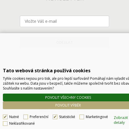
ODESLAT
Tato webová stránka používá cookies
Tyhle cookies nejsou pro tisk, ale pro lepší surfování! Pomáhají nám vyladit v
zážitek na webu. Data jsou v bezpečí, takže můžeme společně tvořit bez obav
Souhlasíte s naším nastavením?
Technické řešení © 2026
CyberSoft s.r.o.
POVOLIT VŠECHNY COOKIES
Podle zákona o evidenci tržeb je prodávající povinen vystavit kupujícímu účtenku. Zároveň
POVOLIT VÝBĚR
je povinen zaevidovat přijatou tržbu u správce daně online, v případě technického
výpadku pak nejpozději do 48 hodin.
Nutné
Preferenční
Statistické
Marketingové
Zobrazit
detaily
Neklasifikované