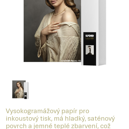
Vysokogramážový papír pro
inkoustový tisk, má hladký, saténový
povrch a jemné teplé zbarvení, což