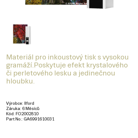
Materiál pro inkoustový tisk s vysokou
gramáží.Poskytuje efekt krystalového
či perletového lesku a jedinečnou
hloubku.
Výrobce
Ilford
Záruka
6 Měsíců
Kód
FO2002810
Part No.
GA6991610031