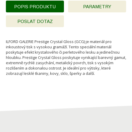
POPIS PRODUKTU
PARAMETRY
POSLAT DOTAZ
ILFORD GALERIE Prestige Crystal Gloss (GCG) je materiál pro
inkoustový tisk s vysokou gramáží. Tento speciální materiál
poskytuje efekt krystalového či perletového lesku a jedinečnou
hloubku. Prestige Crystal Gloss poskytuje vynikající barevný gamut,
extremně rychlé zasychání, metalický povrch, tisk s vysokým
rozlišením a dokonalou ostrost. Je ideální pro výtisky, které
zobrazují lesklé tkaniny, kovy, sklo, šperky a další.