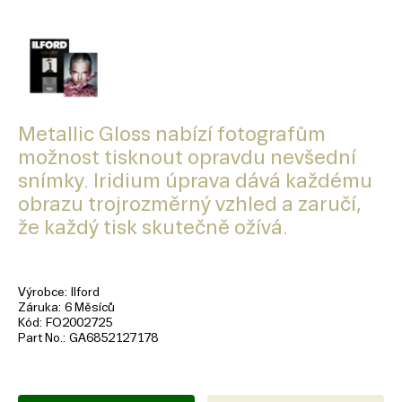
Metallic Gloss nabízí fotografům
možnost tisknout opravdu nevšední
snímky. Iridium úprava dává každému
obrazu trojrozměrný vzhled a zaručí,
že každý tisk skutečně ožívá.
Výrobce
Ilford
Záruka
6 Měsíců
Kód
FO2002725
Part No.
GA6852127178