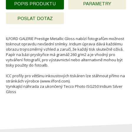
POPIS PRODUKTU
PARAMETRY
POSLAT DOTAZ
ILFORD GALERIE Prestige Metallic Gloss nabízí fotografům možnost
tisknout opravdu nevšední snímky. Iridium úprava dává každému
obrazu trojrozměrný vzhled a zaručí, že každý tisk skutečně ožívá.
Papír na bázi pryskyřice má gramáž 260 g/m2 a je vhodný pro
vytváření fotografií, pro výstavnictví nebo alternativně mohou být
tisky použity do fotoalb.
ICC profily pro většinu inkoustových tiskáren lze stáhnout přímo na
stránkách výrobce (www.ilford.com).
Vynikající náhrada za ukončený Tecco Photo ISG250 Iridium Silver
Gloss