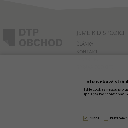
JSME K DISPOZICI
ČLÁNKY
KONTAKT
O NÁKUPU
SPRÁVA COOKIES
Tato webová strán
Tyhle cookies nejsou pro ti
společně tvořit bez obav. 
Nutné
Preferenčn