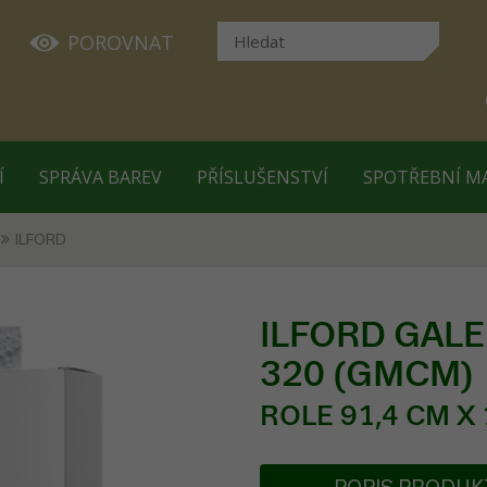
POROVNAT
Í
SPRÁVA BAREV
PŘÍSLUŠENSTVÍ
SPOTŘEBNÍ M
ILFORD
ILFORD GALER
320 (GMCM)
ROLE 91,4 CM X 