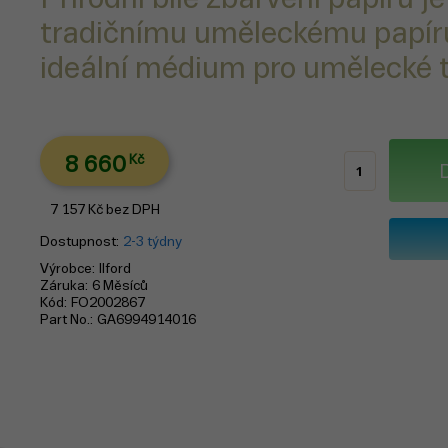
tradičnímu uměleckému papíru.
ideální médium pro umělecké t
8 660
Kč
7 157
Kč
bez DPH
Dostupnost
2-3 týdny
Výrobce
Ilford
Záruka
6 Měsíců
Kód
FO2002867
Part No.
GA6994914016