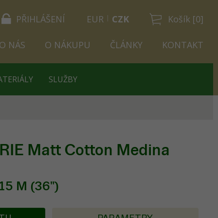
PŘIHLÁŠENÍ
EUR
CZK
Košík [0]
O NÁS
O NÁKUPU
ČLÁNKY
KONTAKT
ATERIÁLY
SLUŽBY
IE Matt Cotton Medina
15 M (36")