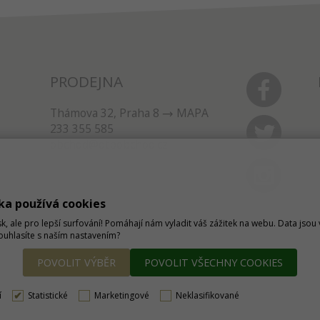
PRODEJNA
Thámova 32, Praha 8
MAPA
233 355 585
obchod@dtpobchod.cz
ka používá cookies
sk, ale pro lepší surfování! Pomáhají nám vyladit váš zážitek na webu. Data jso
Souhlasíte s naším nastavením?
POVOLIT VÝBĚR
POVOLIT VŠECHNY COOKIES
í
Statistické
Marketingové
Neklasifikované