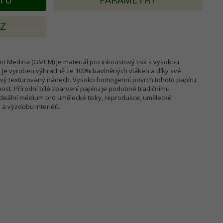
KTU
PARAMETRY
AZ
on Medina (GMCM) je materiál pro inkoustový tisk s vysokou
. Je vyroben výhradně ze 100% bavlněných vláken a díky své
ový texturovaný nádech. Vysoko homogenní povrch tohoto papíru
ost. Přírodní bílé zbarvení papíru je podobné tradičnímu
ideální médium pro umělecké tisky, reprodukce, umělecké
y a výzdobu interiéů.