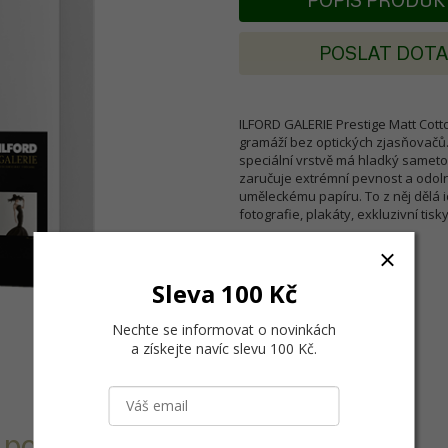
POPIS PRODU
POSLAT DOT
ILFORD GALERIE Prestige Matt Cott
gramáží bez optických zjasňovačů
speciální vrstvě má hladký samet
zaručuje extrémní pevnost a odoln
uměleckému papíru. To z něj dělá 
fotografie, plakáty, exkluzivní tisk
Sleva 100 Kč
Nechte se informovat o novinkách
a získejte navíc slevu 100 Kč
.
je podobné