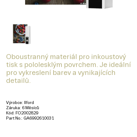
Oboustranný materiál pro inkoustový
tisk s pololesklým povrchem. Je ideální
pro vykreslení barev a vynikajících
detailů.
Výrobce
Ilford
Záruka
6 Měsíců
Kód
FO2002829
Part No.
GA6992610031