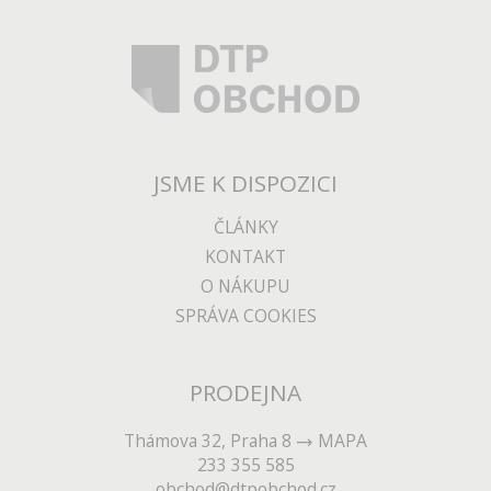
JSME K DISPOZICI
ČLÁNKY
KONTAKT
O NÁKUPU
SPRÁVA COOKIES
PRODEJNA
Thámova 32, Praha 8
MAPA
233 355 585
obchod@dtpobchod.cz