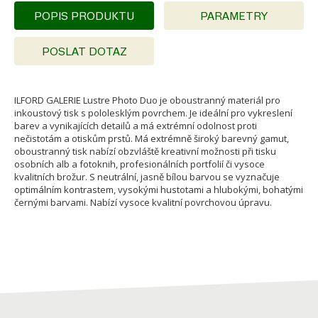
POPIS PRODUKTU
PARAMETRY
POSLAT DOTAZ
ILFORD GALERIE Lustre Photo Duo je oboustranný materiál pro
inkoustový tisk s pololesklým povrchem. Je ideální pro vykreslení
barev a vynikajících detailů a má extrémní odolnost proti
nečistotám a otiskům prstů. Má extrémně široký barevný gamut,
oboustranný tisk nabízí obzvláště kreativní možnosti při tisku
osobních alb a fotoknih, profesionálních portfolií či vysoce
kvalitních brožur. S neutrální, jasně bílou barvou se vyznačuje
optimálním kontrastem, vysokými hustotami a hlubokými, bohatými
černými barvami. Nabízí vysoce kvalitní povrchovou úpravu.