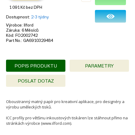
1 091
Kč
bez DPH
Dostupnost
2-3 týdny
Výrobce
Ilford
Záruka
6 Měsíců
Kód
FO2002742
Part No.
GA6910329484
POPIS PRODUKTU
PARAMETRY
POSLAT DOTAZ
Oboustranný matný papír pro kreativní aplikace, pro designéry a
výrobu uměleckých tisků.
ICC profily pro většinu inkoustových tiskáren lze stáhnout přímo na
stránkách výrobce (www.ilford.com).