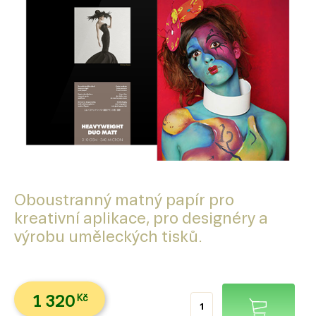
Oboustranný matný papír pro
kreativní aplikace, pro designéry a
výrobu uměleckých tisků.
1 320
Kč