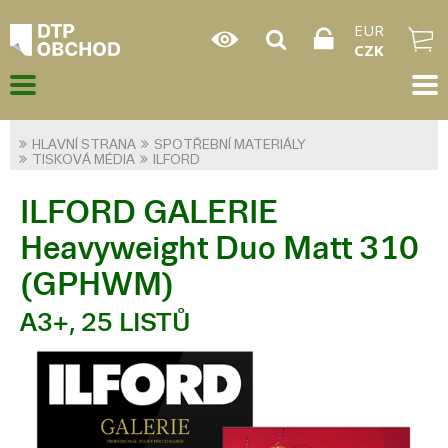
EUR
CZK
HLAVNÍ STRANA
SPOTŘEBNÍ MATERIÁLY
TISKOVÁ MÉDIA
ILFORD
ILFORD GALERIE
Heavyweight Duo Matt 310
(GPHWM)
A3+, 25 LISTŮ