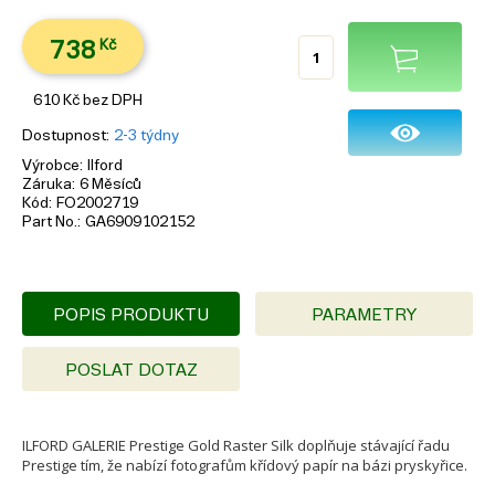
738
Kč
610
Kč
bez DPH
Dostupnost
2-3 týdny
Výrobce
Ilford
Záruka
6 Měsíců
Kód
FO2002719
Part No.
GA6909102152
POPIS PRODUKTU
PARAMETRY
POSLAT DOTAZ
ILFORD GALERIE Prestige Gold Raster Silk doplňuje stávající řadu
Prestige tím, že nabízí fotografům křídový papír na bázi pryskyřice.