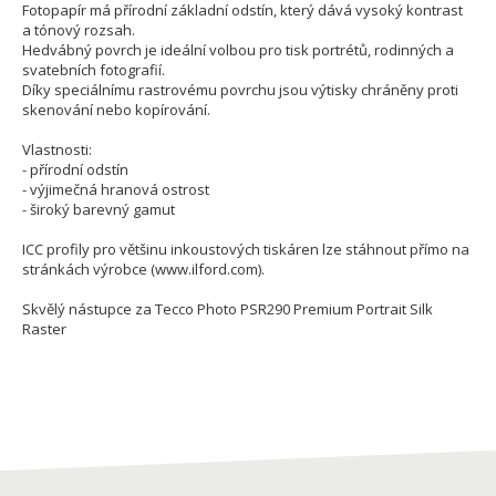
Fotopapír má přírodní základní odstín, který dává vysoký kontrast
a tónový rozsah.
Hedvábný povrch je ideální volbou pro tisk portrétů, rodinných a
svatebních fotografií.
Díky speciálnímu rastrovému povrchu jsou výtisky chráněny proti
skenování nebo kopírování.
Vlastnosti:
- přírodní odstín
- výjimečná hranová ostrost
- široký barevný gamut
ICC profily pro většinu inkoustových tiskáren lze stáhnout přímo na
stránkách výrobce (www.ilford.com).
Skvělý nástupce za Tecco Photo PSR290 Premium Portrait Silk
Raster