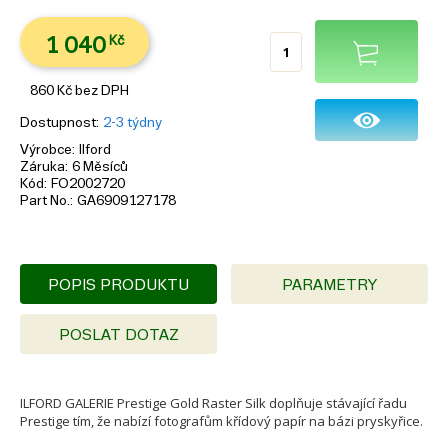
1 040
Kč
860
Kč
bez DPH
Dostupnost
2-3 týdny
Výrobce
Ilford
Záruka
6 Měsíců
Kód
FO2002720
Part No.
GA6909127178
POPIS PRODUKTU
PARAMETRY
POSLAT DOTAZ
ILFORD GALERIE Prestige Gold Raster Silk doplňuje stávající řadu
Prestige tím, že nabízí fotografům křídový papír na bázi pryskyřice.