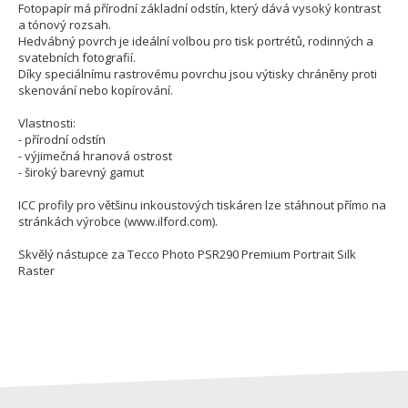
Fotopapír má přírodní základní odstín, který dává vysoký kontrast
a tónový rozsah.
Hedvábný povrch je ideální volbou pro tisk portrétů, rodinných a
svatebních fotografií.
Díky speciálnímu rastrovému povrchu jsou výtisky chráněny proti
skenování nebo kopírování.
Vlastnosti:
- přírodní odstín
- výjimečná hranová ostrost
- široký barevný gamut
ICC profily pro většinu inkoustových tiskáren lze stáhnout přímo na
stránkách výrobce (www.ilford.com).
Skvělý nástupce za Tecco Photo PSR290 Premium Portrait Silk
Raster