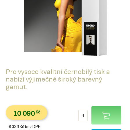
Pro vysoce kvalitní černobílý tisk a
nabízí výjimečné široký barevný
gamut.
10 090
Kč
8 339
Kč
bez DPH