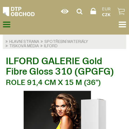
EUR
CZK
HLAVNÍ STRANA
SPOTŘEBNÍ MATERIÁLY
TISKOVÁ MÉDIA
ILFORD
ILFORD GALERIE Gold
Fibre Gloss 310 (GPGFG)
ROLE 91,4 CM X 15 M (36")