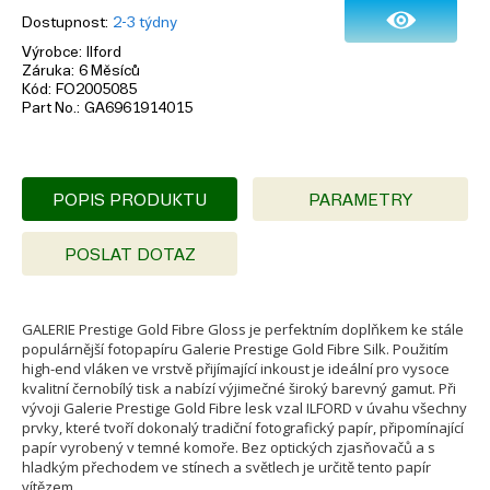
Dostupnost
2-3 týdny
Výrobce
Ilford
Záruka
6 Měsíců
Kód
FO2005085
Part No.
GA6961914015
POPIS PRODUKTU
PARAMETRY
POSLAT DOTAZ
GALERIE Prestige Gold Fibre Gloss je perfektním doplňkem ke stále
populárnější fotopapíru Galerie Prestige Gold Fibre Silk. Použitím
high-end vláken ve vrstvě přijímající inkoust je ideální pro vysoce
kvalitní černobílý tisk a nabízí výjimečné široký barevný gamut. Při
vývoji Galerie Prestige Gold Fibre lesk vzal ILFORD v úvahu všechny
prvky, které tvoří dokonalý tradiční fotografický papír, připomínající
papír vyrobený v temné komoře. Bez optických zjasňovačů a s
hladkým přechodem ve stínech a světlech je určitě tento papír
vítězem.