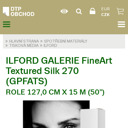
EUR
CZK
HLAVNÍ STRANA
SPOTŘEBNÍ MATERIÁLY
TISKOVÁ MÉDIA
ILFORD
ILFORD GALERIE FineArt
Textured Silk 270
(GPFATS)
ROLE 127,0 CM X 15 M (50")