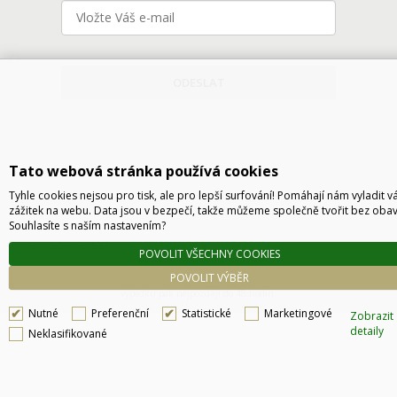
ODESLAT
Tato webová stránka používá cookies
Tyhle cookies nejsou pro tisk, ale pro lepší surfování! Pomáhají nám vyladit v
zážitek na webu. Data jsou v bezpečí, takže můžeme společně tvořit bez obav
Souhlasíte s naším nastavením?
Technické řešení © 2026
CyberSoft s.r.o.
POVOLIT VŠECHNY COOKIES
Podle zákona o evidenci tržeb je prodávající povinen vystavit kupujícímu účtenku. Zároveň
POVOLIT VÝBĚR
je povinen zaevidovat přijatou tržbu u správce daně online, v případě technického
výpadku pak nejpozději do 48 hodin.
Nutné
Preferenční
Statistické
Marketingové
Zobrazit
detaily
Neklasifikované