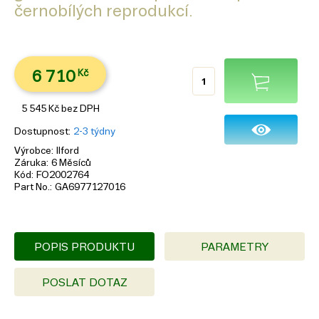
černobílých reprodukcí.
6 710
Kč
5 545
Kč
bez DPH
Dostupnost
2-3 týdny
Výrobce
Ilford
Záruka
6 Měsíců
Kód
FO2002764
Part No.
GA6977127016
POPIS PRODUKTU
PARAMETRY
POSLAT DOTAZ