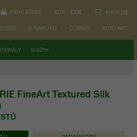
PŘIHLÁŠENÍ
EUR
CZK
Košík [0]
O NÁS
O NÁKUPU
ČLÁNKY
KONTAKT
ATERIÁLY
SLUŽBY
E FineArt Textured Silk
)
LISTŮ