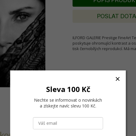
POPIS PRODU
POSLAT DOT
ILFORD GALERIE Prestige FineArt Te
poskytuje ohromující kontrast a o
tisk černobílých reprodukcí. Má m
Sleva 100 Kč
Nechte se informovat o novinkách
a získejte navíc slevu 100 Kč
.
kontrast a