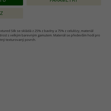
KTU
PARAMETRY
AZ
xtured Silk se skládá z 25% z bavlny a 75% z celulózy, materiál
strost s velkým barevným gamutem. Materiál se především hodí pro
atný texturovaný povrch.