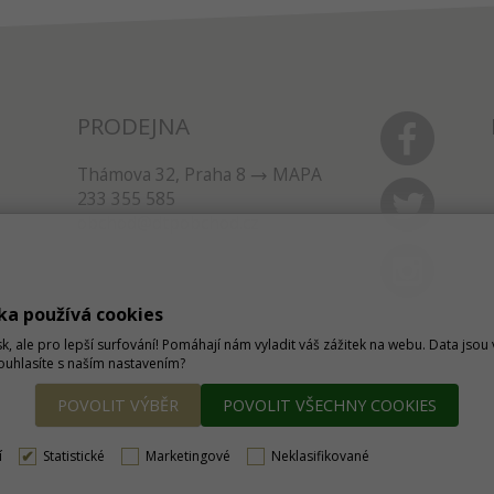
PRODEJNA
Thámova 32, Praha 8
MAPA
233 355 585
obchod@dtpobchod.cz
ka používá cookies
sk, ale pro lepší surfování! Pomáhají nám vyladit váš zážitek na webu. Data jso
Souhlasíte s naším nastavením?
POVOLIT VÝBĚR
POVOLIT VŠECHNY COOKIES
í
Statistické
Marketingové
Neklasifikované