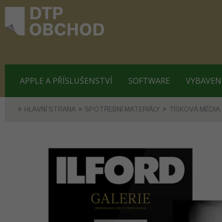
APPLE A PŘÍSLUŠENSTVÍ
SOFTWARE
VYBAVEN
HLAVNÍ STRANA
SPOTŘEBNÍ MATERIÁLY
TISKOVÁ MÉDIA