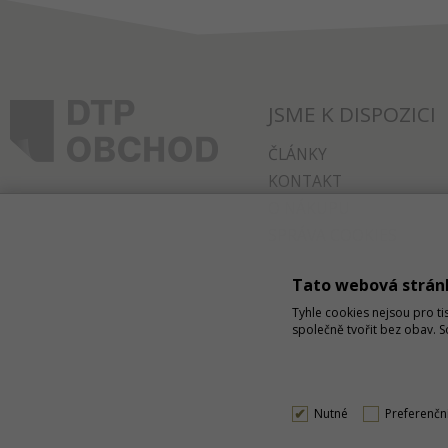
JSME K DISPOZICI
ČLÁNKY
KONTAKT
O NÁKUPU
SPRÁVA COOKIES
Tato webová strán
Tyhle cookies nejsou pro ti
společně tvořit bez obav. 
Nutné
Preferenčn