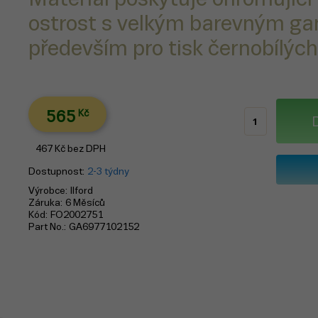
ostrost s velkým barevným g
především pro tisk černobílých
565
Kč
467
Kč
bez DPH
Dostupnost
2-3 týdny
Výrobce
Ilford
Záruka
6 Měsíců
Kód
FO2002751
Part No.
GA6977102152