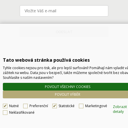
ODESLAT
Tato webová stránka používá cookies
Tyhle cookies nejsou pro tisk, ale pro lepší surfování! Pomáhají nám vyladit v
zážitek na webu. Data jsou v bezpečí, takže můžeme společně tvořit bez obav
Souhlasíte s naším nastavením?
Technické řešení © 2026
CyberSoft s.r.o.
POVOLIT VŠECHNY COOKIES
Podle zákona o evidenci tržeb je prodávající povinen vystavit kupujícímu účtenku. Zároveň
POVOLIT VÝBĚR
je povinen zaevidovat přijatou tržbu u správce daně online, v případě technického
výpadku pak nejpozději do 48 hodin.
Nutné
Preferenční
Statistické
Marketingové
Zobrazit
detaily
Neklasifikované