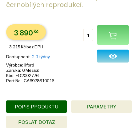
černobílých reprodukcí.
3 890
Kč
3 215
Kč
bez DPH
Dostupnost
2-3 týdny
Výrobce
Ilford
Záruka
6 Měsíců
Kód
FO2002776
Part No.
GA6978610016
POPIS PRODUKTU
PARAMETRY
POSLAT DOTAZ