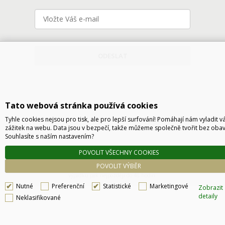
ODESLAT
Tato webová stránka používá cookies
Tyhle cookies nejsou pro tisk, ale pro lepší surfování! Pomáhají nám vyladit v
zážitek na webu. Data jsou v bezpečí, takže můžeme společně tvořit bez obav
Souhlasíte s naším nastavením?
Technické řešení © 2026
CyberSoft s.r.o.
POVOLIT VŠECHNY COOKIES
Podle zákona o evidenci tržeb je prodávající povinen vystavit kupujícímu účtenku. Zároveň
POVOLIT VÝBĚR
je povinen zaevidovat přijatou tržbu u správce daně online, v případě technického
výpadku pak nejpozději do 48 hodin.
Nutné
Preferenční
Statistické
Marketingové
Zobrazit
detaily
Neklasifikované