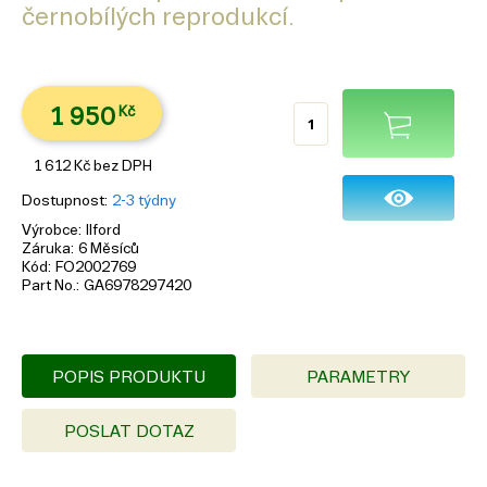
černobílých reprodukcí.
1 950
Kč
1 612
Kč
bez DPH
Dostupnost
2-3 týdny
Výrobce
Ilford
Záruka
6 Měsíců
Kód
FO2002769
Part No.
GA6978297420
POPIS PRODUKTU
PARAMETRY
POSLAT DOTAZ