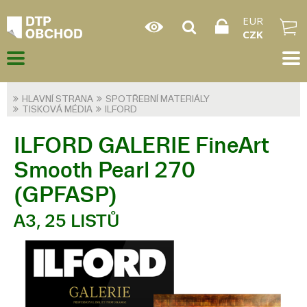
EUR
CZK
HLAVNÍ STRANA
SPOTŘEBNÍ MATERIÁLY
TISKOVÁ MÉDIA
ILFORD
ILFORD GALERIE FineArt
Smooth Pearl 270
(GPFASP)
A3, 25 LISTŮ