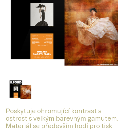
Poskytuje ohromující kontrast a
ostrost s velkým barevným gamutem.
Materiál se především hodí pro tisk