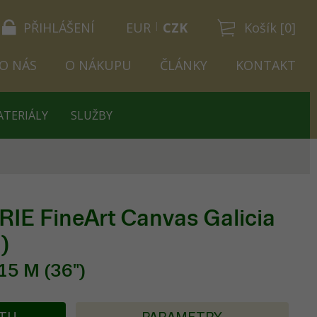
PŘIHLÁŠENÍ
EUR
CZK
Košík [0]
O NÁS
O NÁKUPU
ČLÁNKY
KONTAKT
ATERIÁLY
SLUŽBY
IE FineArt Canvas Galicia
)
15 M (36")