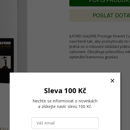
POPIS PRODU
POSLAT DOT
ILFORD GALERIE Prestige FineArt Ca
navržené tak, aby poskytovalo to ne
Jedná se o robustní skládací plát
výkonem. Obsahuje pokročilou inkou
optimální barevnou gradaci.
Sleva 100 Kč
Nechte se informovat o novinkách
a získejte navíc slevu 100 Kč
.
ny a polyesteru