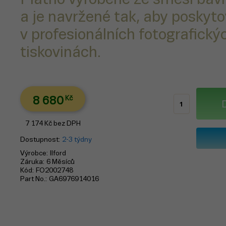
a je navržené tak, aby poskyto
v profesionálních fotografickýc
tiskovinách.
8 680
Kč
7 174
Kč
bez DPH
Dostupnost
2-3 týdny
Výrobce
Ilford
Záruka
6 Měsíců
Kód
FO2002748
Part No.
GA6976914016