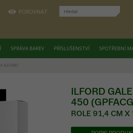
POROVNAT
Í
SPRÁVA BAREV
PŘÍSLUŠENSTVÍ
SPOTŘEBNÍ M
ILFORD
ILFORD GALER
450 (GPFACG
ROLE 91,4 CM X 