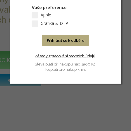
Vaše preference
valo to nejlepší
Apple
h digitálních
Grafika & DTP
Přihlásit se k odběru
Zásady zpracování osobních údajů
.
DO KOŠÍKU
Sleva platí při nákupu nad 1500 Kč.
Neplatí pro nákup knih.