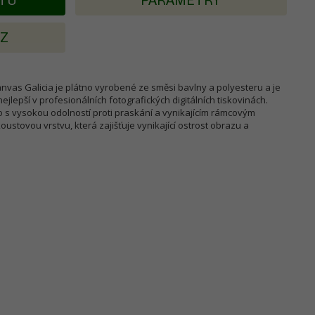
KTU
PARAMETRY
AZ
nvas Galicia je plátno vyrobené ze směsi bavlny a polyesteru a je
jlepší v profesionálních fotografických digitálních tiskovinách.
no s vysokou odolností proti praskání a vynikajícím rámcovým
stovou vrstvu, která zajišťuje vynikající ostrost obrazu a