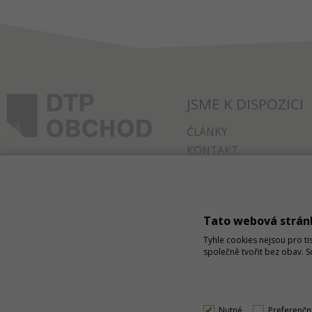
JSME K DISPOZICI
ČLÁNKY
KONTAKT
O NÁKUPU
SPRÁVA COOKIES
Tato webová strán
Tyhle cookies nejsou pro ti
společně tvořit bez obav. 
Nutné
Preferenčn