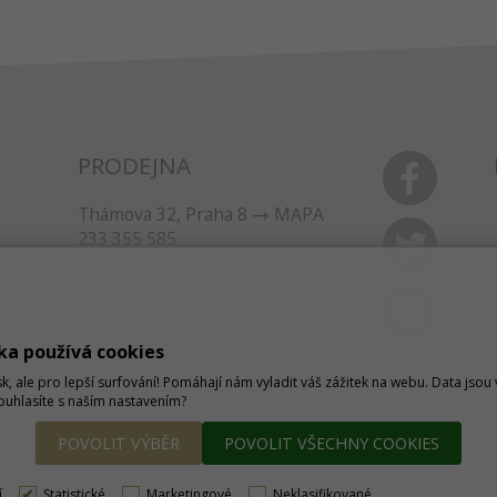
PRODEJNA
Thámova 32, Praha 8
MAPA
233 355 585
obchod@dtpobchod.cz
ka používá cookies
sk, ale pro lepší surfování! Pomáhají nám vyladit váš zážitek na webu. Data jso
Souhlasíte s naším nastavením?
POVOLIT VÝBĚR
POVOLIT VŠECHNY COOKIES
í
Statistické
Marketingové
Neklasifikované