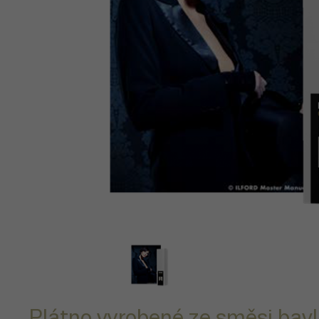
Plátno vyrobené ze směsi bavl