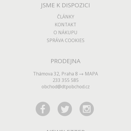
JSME K DISPOZICI
ČLÁNKY
KONTAKT
O NÁKUPU
SPRÁVA COOKIES
PRODEJNA
Thámova 32, Praha 8
MAPA
233 355 585
obchod@dtpobchod.cz