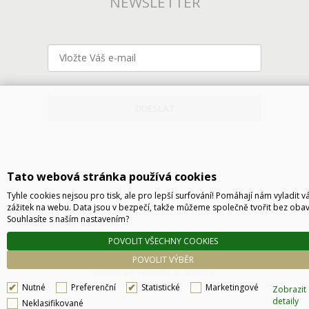
NEWSLETTER
ODESLAT
Tato webová stránka používá cookies
Tyhle cookies nejsou pro tisk, ale pro lepší surfování! Pomáhají nám vyladit v
zážitek na webu. Data jsou v bezpečí, takže můžeme společně tvořit bez obav
Souhlasíte s naším nastavením?
Technické řešení © 2026
CyberSoft s.r.o.
POVOLIT VŠECHNY COOKIES
Podle zákona o evidenci tržeb je prodávající povinen vystavit kupujícímu účtenku. Zároveň
POVOLIT VÝBĚR
je povinen zaevidovat přijatou tržbu u správce daně online, v případě technického
výpadku pak nejpozději do 48 hodin.
Nutné
Preferenční
Statistické
Marketingové
Zobrazit
detaily
Neklasifikované