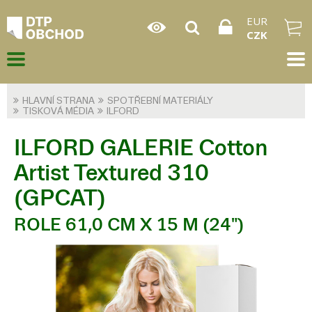
EUR
CZK
HLAVNÍ STRANA
SPOTŘEBNÍ MATERIÁLY
TISKOVÁ MÉDIA
ILFORD
ILFORD GALERIE Cotton
Artist Textured 310
(GPCAT)
ROLE 61,0 CM X 15 M (24")