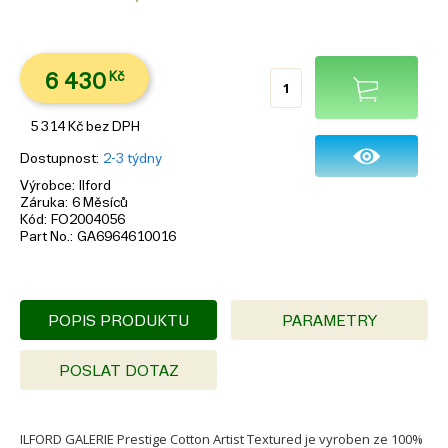
6 430
Kč
5 314
Kč
bez DPH
Dostupnost
2-3 týdny
Výrobce
Ilford
Záruka
6 Měsíců
Kód
FO2004056
Part No.
GA6964610016
POPIS PRODUKTU
PARAMETRY
POSLAT DOTAZ
ILFORD GALERIE Prestige Cotton Artist Textured je vyroben ze 100%