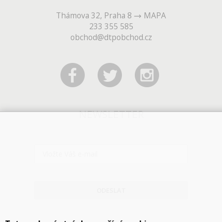
Thámova 32, Praha 8
MAPA
233 355 585
obchod@dtpobchod.cz
NEWSLETTER
ODESLAT