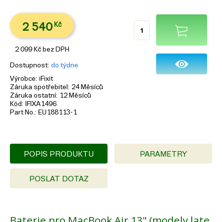
2 540
Kč
2 099
Kč
bez DPH
Dostupnost
do týdne
Výrobce
iFixit
Záruka spotřebitel
24 Měsíců
Záruka ostatní
12 Měsíců
Kód
IFIXA1496
Part No.
EU188113-1
POPIS PRODUKTU
PARAMETRY
POSLAT DOTAZ
Baterie pro MacBook Air 13" (modely late