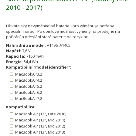
2010 - 2017)
Uživatelsky nevyměnitelná baterie - pro výměnu je potřeba
speciální nářadí. Po domluvě možnost výměny na prodejně na
počkání a odeslání staré baterie na recyklaci.
Náhradní za model:
A1496, A1405
Napětí:
7,6 V
Kapacita:
7160 mAh
Energie:
54,4 Wh
Kompatibilní "model identifier":
MacBookAir3,2
MacBookAir4,2
MacBookAir5,2
MacBookAir6,2
MacBookAir7,2
Kompatibilita:
MacBook Air (13", Late 2010)
MacBook Air (13", Mid 2011)
MacBook Air (13", Mid 2012)
MacBook Air (13", Mid 2013)