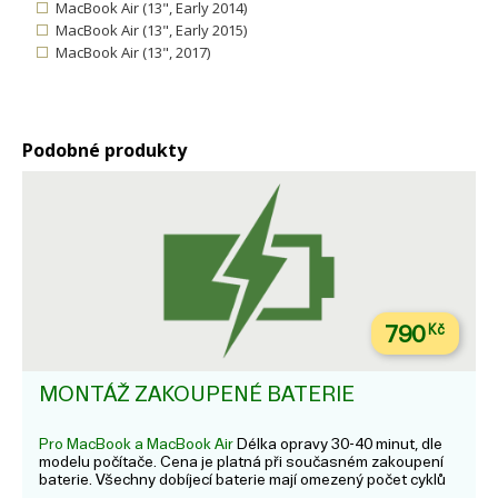
MacBook Air (13", Early 2014)
MacBook Air (13", Early 2015)
MacBook Air (13", 2017)
Podobné produkty
790
Kč
MONTÁŽ ZAKOUPENÉ BATERIE
Pro MacBook a MacBook Air
Délka opravy 30-40 minut, dle
modelu počítače. Cena je platná při současném zakoupení
baterie. Všechny dobíjecí baterie mají omezený počet cyklů
nabití a nakonec je nejspíš bude potřeba vyměnit a