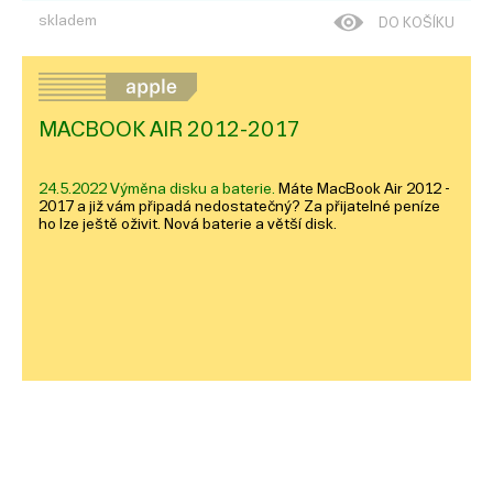
recyklovat.
skladem
DO KOŠÍKU
MACBOOK AIR 2012-2017
24.5.2022 Výměna disku a baterie.
Máte MacBook Air 2012 -
2017 a již vám připadá nedostatečný? Za přijatelné peníze
ho lze ještě oživit. Nová baterie a větší disk.