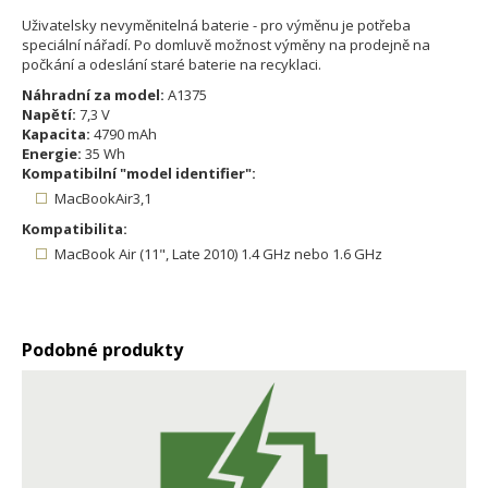
Uživatelsky nevyměnitelná baterie - pro výměnu je potřeba
speciální nářadí. Po domluvě možnost výměny na prodejně na
počkání a odeslání staré baterie na recyklaci.
Náhradní za model:
A1375
Napětí:
7,3 V
Kapacita:
4790 mAh
Energie:
35 Wh
Kompatibilní "model identifier":
MacBookAir3,1
Kompatibilita:
MacBook Air (11", Late 2010) 1.4 GHz nebo 1.6 GHz
Podobné produkty