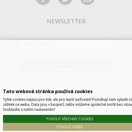
NEWSLETTER
ODESLAT
Tato webová stránka používá cookies
Tyhle cookies nejsou pro tisk, ale pro lepší surfování! Pomáhají nám vyladit v
zážitek na webu. Data jsou v bezpečí, takže můžeme společně tvořit bez obav
Souhlasíte s naším nastavením?
POVOLIT VŠECHNY COOKIES
Technické řešení © 2026
CyberSoft s.r.o.
POVOLIT VÝBĚR
Podle zákona o evidenci tržeb je prodávající povinen vystavit kupujícímu účtenku. Zároveň