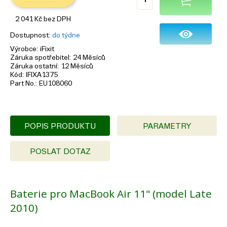
2 041
Kč
bez DPH
Dostupnost
do týdne
Výrobce
iFixit
Záruka spotřebitel
24 Měsíců
Záruka ostatní
12 Měsíců
Kód
IFIXA1375
Part No.
EU108060
POPIS PRODUKTU
PARAMETRY
POSLAT DOTAZ
Baterie pro MacBook Air 11" (model Late
2010)