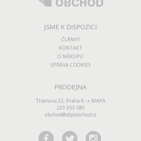
JSME K DISPOZICI
ČLÁNKY
KONTAKT
O NÁKUPU
SPRÁVA COOKIES
PRODEJNA
Thámova 32, Praha 8
MAPA
233 355 585
obchod@dtpobchod.cz