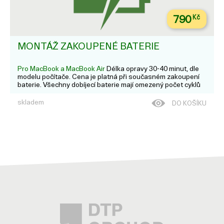
790
Kč
MONTÁŽ ZAKOUPENÉ BATERIE
Pro MacBook a MacBook Air
Délka opravy 30-40 minut, dle
modelu počítače. Cena je platná při současném zakoupení
baterie. Všechny dobíjecí baterie mají omezený počet cyklů
nabití a nakonec je nejspíš bude potřeba vyměnit a
recyklovat.
skladem
DO KOŠÍKU