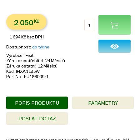
2 050
Kč
1 694
Kč
bez DPH
Dostupnost
do týdne
Výrobce
iFixit
Záruka spotřebitel
24 Měsíců
Záruka ostatní
12 Měsíců
Kód
IFIXA1185W
Part No.
EU186009-1
POPIS PRODUKTU
PARAMETRY
POSLAT DOTAZ