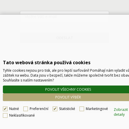
ODESLAT
Tato webová stránka používá cookies
Tyhle cookies nejsou pro tisk, ale pro lepší surfování! Pomáhají nám vyladit v
zážitek na webu. Data jsou v bezpečí, takže můžeme společně tvořit bez obav
Souhlasíte s naším nastavením?
POVOLIT VŠECHNY COOKIES
Technické řešení © 2026
CyberSoft s.r.o.
POVOLIT VÝBĚR
Podle zákona o evidenci tržeb je prodávající povinen vystavit kupujícímu účtenku. Zároveň
je povinen zaevidovat přijatou tržbu u správce daně online, v případě technického
výpadku pak nejpozději do 48 hodin.
Nutné
Preferenční
Statistické
Marketingové
Zobrazit
detaily
Neklasifikované