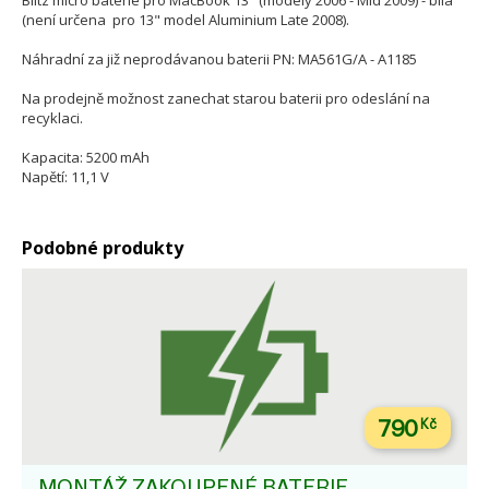
Blitz micro baterie pro MacBook 13" (modely 2006 - Mid 2009) - bílá
(není určena pro 13" model Aluminium Late 2008).
Náhradní za již neprodávanou baterii PN: MA561G/A - A1185
Na prodejně možnost zanechat starou baterii pro odeslání na
recyklaci.
Kapacita: 5200 mAh
Napětí: 11,1 V
Podobné produkty
790
Kč
MONTÁŽ ZAKOUPENÉ BATERIE