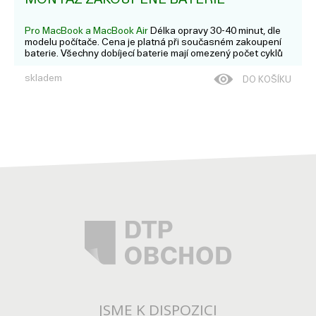
Pro MacBook a MacBook Air
Délka opravy 30-40 minut, dle
modelu počítače. Cena je platná při současném zakoupení
baterie. Všechny dobíjecí baterie mají omezený počet cyklů
nabití a nakonec je nejspíš bude potřeba vyměnit a
recyklovat.
skladem
DO KOŠÍKU
JSME K DISPOZICI