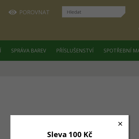
POROVNAT
Í
SPRÁVA BAREV
PŘÍSLUŠENSTVÍ
SPOTŘEBNÍ M
Sleva 100 Kč