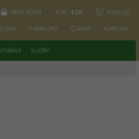
PŘIHLÁŠENÍ
EUR
CZK
Košík [0]
O NÁS
O NÁKUPU
ČLÁNKY
KONTAKT
ATERIÁLY
SLUŽBY