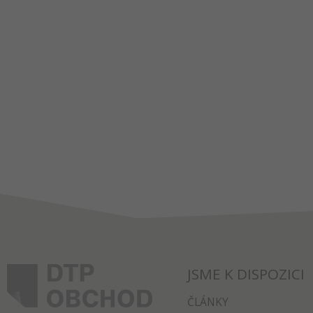
JSME K DISPOZICI
ČLÁNKY