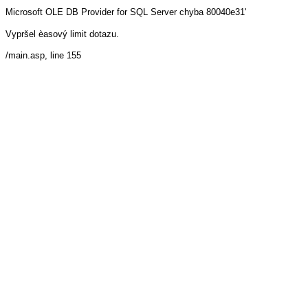
Microsoft OLE DB Provider for SQL Server
chyba 80040e31'
Vypršel èasový limit dotazu.
/main.asp
, line 155