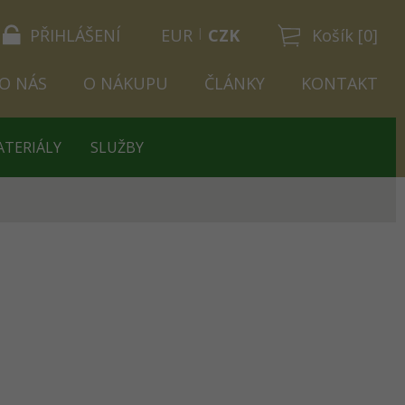
PŘIHLÁŠENÍ
EUR
CZK
Košík [0]
O NÁS
O NÁKUPU
ČLÁNKY
KONTAKT
ATERIÁLY
SLUŽBY