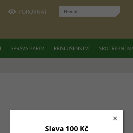
POROVNAT
Í
SPRÁVA BAREV
PŘÍSLUŠENSTVÍ
SPOTŘEBNÍ M
Sleva 100 Kč