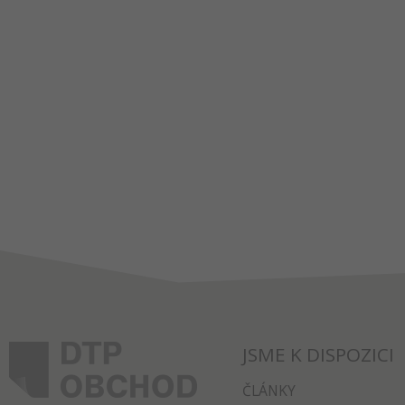
JSME K DISPOZICI
ČLÁNKY