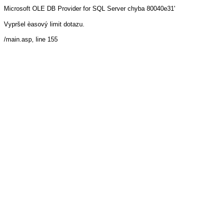
Microsoft OLE DB Provider for SQL Server
chyba 80040e31'
Vypršel èasový limit dotazu.
/main.asp
, line 155