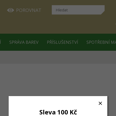
POROVNAT
Í
SPRÁVA BAREV
PŘÍSLUŠENSTVÍ
SPOTŘEBNÍ M
Sleva 100 Kč