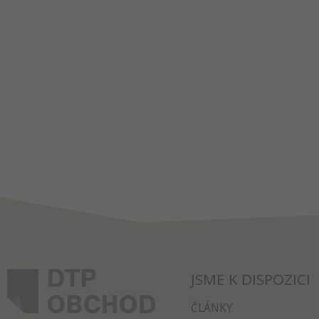
JSME K DISPOZICI
ČLÁNKY