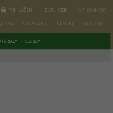
PŘIHLÁŠENÍ
EUR
CZK
Košík [0]
O NÁS
O NÁKUPU
ČLÁNKY
KONTAKT
ATERIÁLY
SLUŽBY