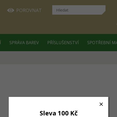
POROVNAT
Í
SPRÁVA BAREV
PŘÍSLUŠENSTVÍ
SPOTŘEBNÍ M
Sleva 100 Kč