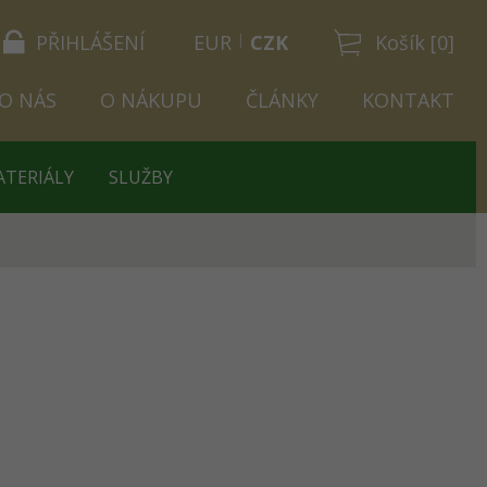
PŘIHLÁŠENÍ
EUR
CZK
Košík [0]
O NÁS
O NÁKUPU
ČLÁNKY
KONTAKT
ATERIÁLY
SLUŽBY