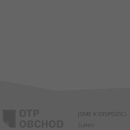
JSME K DISPOZICI
ČLÁNKY