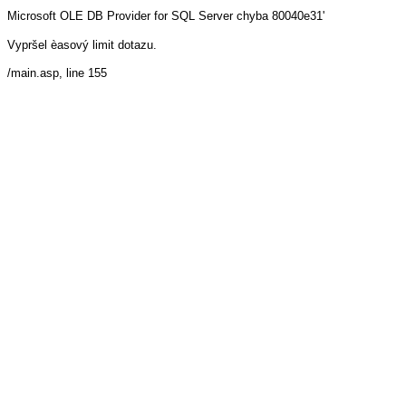
Microsoft OLE DB Provider for SQL Server
chyba 80040e31'
Vypršel èasový limit dotazu.
/main.asp
, line 155