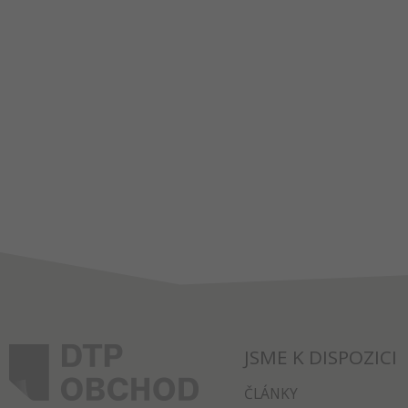
JSME K DISPOZICI
ČLÁNKY