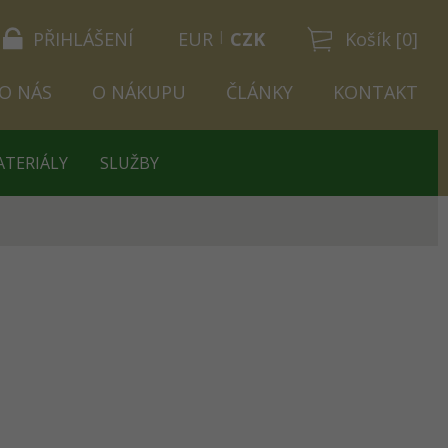
PŘIHLÁŠENÍ
EUR
CZK
Košík [0]
O NÁS
O NÁKUPU
ČLÁNKY
KONTAKT
ATERIÁLY
SLUŽBY