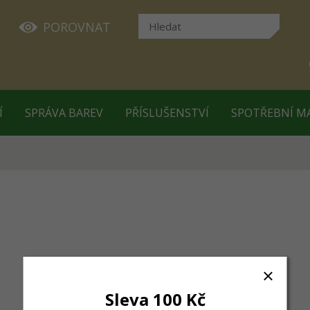
POROVNAT
Í
SPRÁVA BAREV
PŘÍSLUŠENSTVÍ
SPOTŘEBNÍ M
Sleva 100 Kč