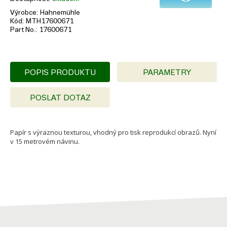
Výrobce
Hahnemühle
Kód
MTH17600671
Part No.
17600671
POPIS PRODUKTU
PARAMETRY
POSLAT DOTAZ
Papír s výraznou texturou, vhodný pro tisk reprodukcí obrazů. Nyní
v 15 metrovém návinu.