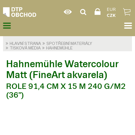
EUR
CZK
HLAVNÍ STRANA
SPOTŘEBNÍ MATERIÁLY
TISKOVÁ MÉDIA
HAHNEMÜHLE
Hahnemühle Watercolour
Matt (FineArt akvarela)
ROLE 91,4 CM X 15 M 240 G/M2
(36")