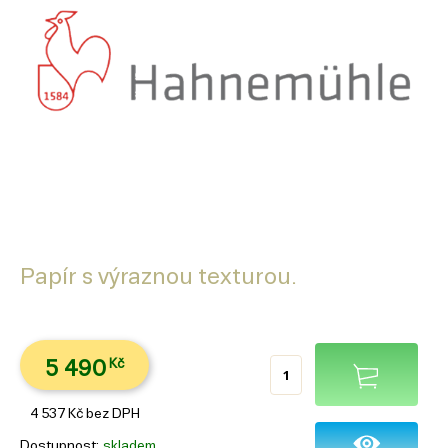
Papír s výraznou texturou.
5 490
Kč
4 537
Kč
bez DPH
Dostupnost
skladem