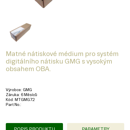
Matné nátiskové médium pro systém
digitálního nátisku GMG s vysokým
obsahem OBA.
Výrobce
GMG
Záruka
6 Měsíců
Kód
MTGMG72
Part No.
POPIS PRODUKTU
PARAMETRY