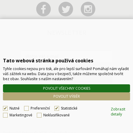
NEWSLETTER
Tato webová stránka používá cookies
Tyhle cookies nejsou pro tisk, ale pro lepší surfování! Pomáhají nám vyladit
váš zážitek na webu. Data jsou v bezpečí, takže můžeme společně tvořit
ODESLAT
bez obav. Souhlasíte s naším nastavením?
POVOLIT VŠECHNY COOKIES
POVOLIT VÝBĚR
Nutné
Preferenční
Statistické
Zobrazit
detaily
Marketingové
Neklasifikované
Technické řešení © 2026
CyberSoft s.r.o.