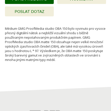
POSLAT DOTAZ
Médium GMG ProofMedia studio OBA 150 bylo vyvinuto pro vysoce
přesný digitální nátisk a nejbližší vizuální shodu s běžně
používaným nepotahovaným produkčním papírem. GMG
ProofMedia studio OBA matte 150 obsahuje nejen velké množství
optických zjasňovacích činidel (OBA), ale také má vysokou úroveň
jasu s hodnotou L * 97. Výsledkem je, že OBA matte 150 poskytuje
široký barevný gamut ve zvýrazněných oblastech ve srovnání s
mnoha jinými matnými typy médií.