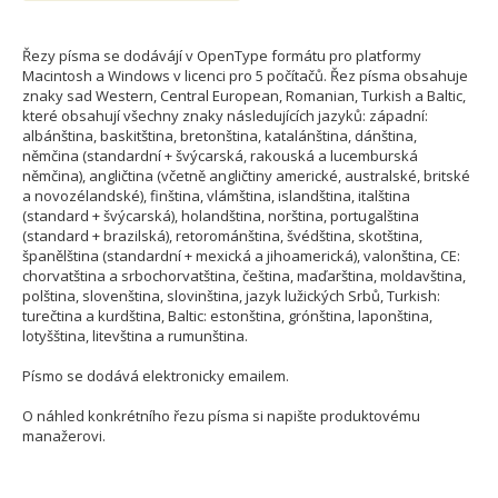
Řezy písma se dodávájí v OpenType formátu pro platformy
Macintosh a Windows v licenci pro 5 počítačů. Řez písma obsahuje
znaky sad Western, Central European, Romanian, Turkish a Baltic,
které obsahují všechny znaky následujících jazyků: západní:
albánština, baskitština, bretonština, katalánština, dánština,
němčina (standardní + švýcarská, rakouská a lucemburská
němčina), angličtina (včetně angličtiny americké, australské, britské
a novozélandské), finština, vlámština, islandština, italština
(standard + švýcarská), holandština, norština, portugalština
(standard + brazilská), retorománština, švédština, skotština,
španělština (standardní + mexická a jihoamerická), valonština, CE:
chorvatština a srbochorvatština, čeština, maďarština, moldavština,
polština, slovenština, slovinština, jazyk lužických Srbů, Turkish:
turečtina a kurdština, Baltic: estonština, grónština, laponština,
lotyšština, litevština a rumunština.
Písmo se dodává elektronicky emailem.
O náhled konkrétního řezu písma si napište produktovému
manažerovi.