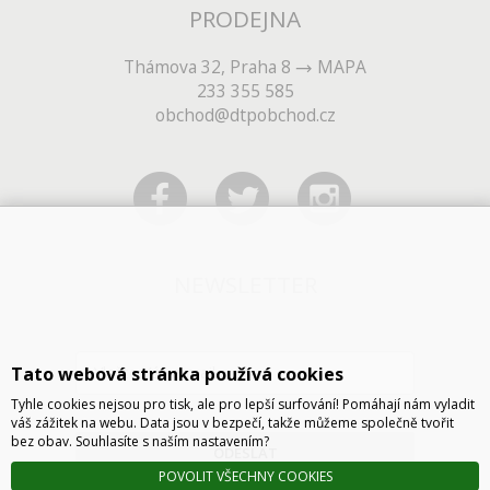
PRODEJNA
Thámova 32, Praha 8
MAPA
233 355 585
obchod@dtpobchod.cz
NEWSLETTER
Tato webová stránka používá cookies
Tyhle cookies nejsou pro tisk, ale pro lepší surfování! Pomáhají nám vyladit
váš zážitek na webu. Data jsou v bezpečí, takže můžeme společně tvořit
bez obav. Souhlasíte s naším nastavením?
ODESLAT
POVOLIT VŠECHNY COOKIES