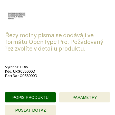
Řezy rodiny písma se dodávájí ve
formátu OpenType Pro. Požadovaný
řez zvolíte v detailu produktu.
Výrobce
URW
Kód
URG058000D
Part No.
G058000D
POPIS PRODUKTU
PARAMETRY
POSLAT DOTAZ