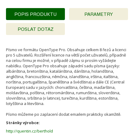
POPIS PRODUKTU
PARAMETRY
POSLAT DOTAZ
Písmo ve formátu OpenType Pro. Obsahuje celkem 8 řezů a licenci
pro 5 uživatelů. Rozšíření licence na větší počet uživatelů, případně
na celou firmu je možné, v případě zájmu si prosím vyžádejte
nabídku. OpenType Pro obsahuje západní sadu písma (jazyky:
albánština, bretonština, katalánština, dánština, holandština,
angličtina, francouzština, němčina, islandština, irština, italština,
norština, portugalština, španělština a švédština) a dále CE (Central
European) sadu v jazycích: chorvatština, čeština, maďarština,
moldavština, polština, rétorománština, rumunština, slovenština,
slovinština, srbština (v latince), turečtina, kurdština, estonština,
lotyšština a litevština.
Písmo můžeme po zaplacení dodat emailem prakticky okamžitě.
Stránky výrobce:
http://quentin.cz/berthold