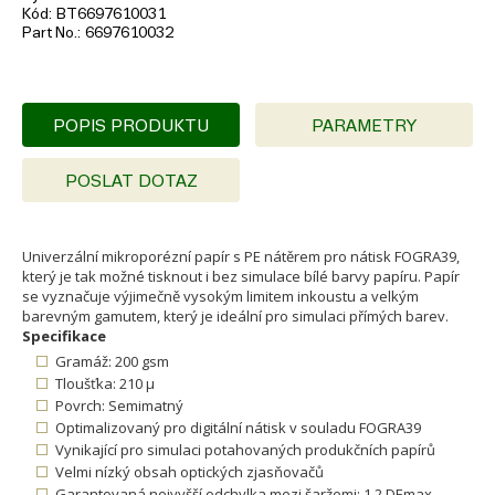
Kód
BT6697610031
Part No.
6697610032
POPIS PRODUKTU
PARAMETRY
POSLAT DOTAZ
Univerzální mikroporézní papír s PE nátěrem pro nátisk FOGRA39,
který je tak možné tisknout i bez simulace bílé barvy papíru. Papír
se vyznačuje výjimečně vysokým limitem inkoustu a velkým
barevným gamutem, který je ideální pro simulaci přímých barev.
Specifikace
Gramáž: 200 gsm
Tloušťka: 210 µ
Povrch: Semimatný
Optimalizovaný pro digitální nátisk v souladu FOGRA39
Vynikající pro simulaci potahovaných produkčních papírů
Velmi nízký obsah optických zjasňovačů
Garantovaná nejvyšší odchylka mezi šaržemi: 1,2 DEmax.