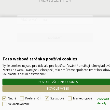
ODESLAT
Tato webová stránka používá cookies
Tyhle cookies nejsou pro tisk, ale pro lepší surfování! Pomáhají nám vyladit v
zážitek na webu. Data jsou v bezpečí, takže můžeme společně tvořit bez obav
Souhlasíte s naším nastavením?
POVOLIT VŠECHNY COOKIES
Technické řešení © 2026
CyberSoft s.r.o.
POVOLIT VÝBĚR
Podle zákona o evidenci tržeb je prodávající povinen vystavit kupujícímu účtenku. Zároveň
je povinen zaevidovat přijatou tržbu u správce daně online, v případě technického
výpadku pak nejpozději do 48 hodin.
Nutné
Preferenční
Statistické
Marketingové
Zobrazit
detaily
Neklasifikované