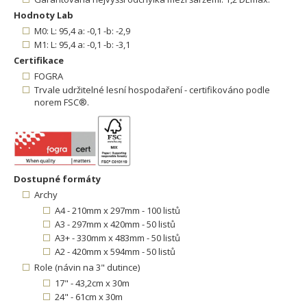
Hodnoty Lab
M0: L: 95,4 a: -0,1 -b: -2,9
M1: L: 95,4 a: -0,1 -b: -3,1
Certifikace
FOGRA
Trvale udržitelné lesní hospodaření - certifikováno podle
norem FSC®.
Dostupné formáty
Archy
A4 - 210mm x 297mm - 100 listů
A3 - 297mm x 420mm - 50 listů
A3+ - 330mm x 483mm - 50 listů
A2 - 420mm x 594mm - 50 listů
Role (návin na 3" dutince)
17" - 43,2cm x 30m
24" - 61cm x 30m