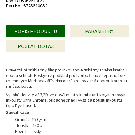
Kód
BT6062610030
Part No.
6723610032
POPIS PRODUKTU
PARAMETRY
POSLAT DOTAZ
Univerzální průhledný film pro inkoustové tiskárny s velmi krátkou
dobou schnutí. Poskytuje podklad pro tvorbu filmů / separací bez
chemických látek. Vytváří velmi ostré kresby a má dobrou kontrolu
nárůstu bodu.
Vysoké denzity až.3,2D lze dosáhnout v kombinaci s pigmentovými
inkousty Ultra Chrome, případně snad i vyšší za použití inkoustů
typu Dye based.
Specifikace
Gramáž: 160 gsm
Tloušťka: 140 µ
Povrch: Lesklý