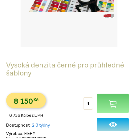
Vysoká denzita černé pro průhledné
šablony
8 150
Kč
6 736
Kč
bez DPH
Dostupnost
2-3 týdny
Výrobce
FIERY