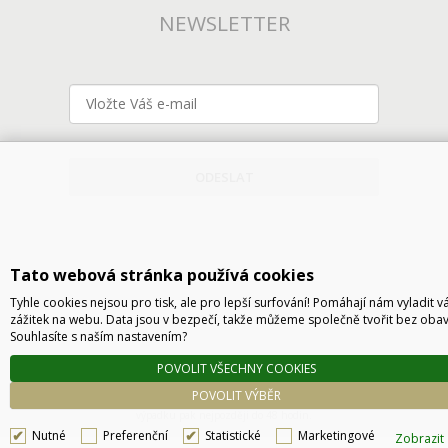
NEWSLETTER
ODESLAT
Tato webová stránka používá cookies
Tyhle cookies nejsou pro tisk, ale pro lepší surfování! Pomáhají nám vyladit v
zážitek na webu. Data jsou v bezpečí, takže můžeme společně tvořit bez obav
Souhlasíte s naším nastavením?
Technické řešení © 2026
CyberSoft s.r.o.
POVOLIT VŠECHNY COOKIES
Podle zákona o evidenci tržeb je prodávající povinen vystavit kupujícímu účtenku. Zároveň
POVOLIT VÝBĚR
je povinen zaevidovat přijatou tržbu u správce daně online, v případě technického
výpadku pak nejpozději do 48 hodin.
Nutné
Preferenční
Statistické
Marketingové
Zobrazit