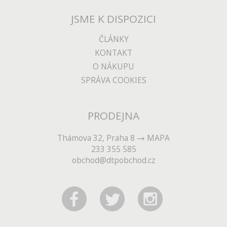
JSME K DISPOZICI
ČLÁNKY
KONTAKT
O NÁKUPU
SPRÁVA COOKIES
PRODEJNA
Thámova 32, Praha 8
MAPA
233 355 585
obchod@dtpobchod.cz