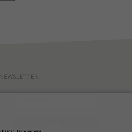
NEWSLETTER
ODESLAT
u v bezpečí, takže můžeme