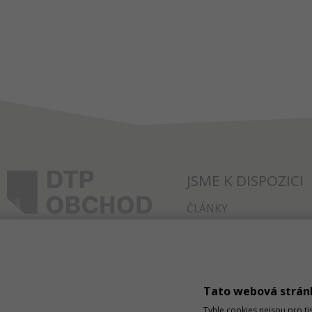
JSME K DISPOZICI
ČLÁNKY
KONTAKT
O NÁKUPU
SPRÁVA COOKIES
Tato webová strán
Tyhle cookies nejsou pro ti