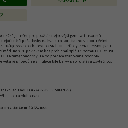
KTU
PARAMETRY
AZ
r 4245 je určen pro použití s nejnovější generací inkoustů
 nejpřísnější požadavky na kvalitu a konzistenci v oboru.Velmi
 zaručuje vysokou barevnou stabilitu - efekty metamerismu jsou
zní médium s PE povlakem bez problémů splňuje normu FOGRA 39L.
riálu se téměř neodchyluje od předem stanovené hodnoty
 většině případů se simulace bílé barvy papíru stává zbytečnou.
 nátisk v souladu FOGRA39 (ISO Coated v2)
vého tisku a hlubotisku
a mezi šaržemi: 1,2 DEmax.