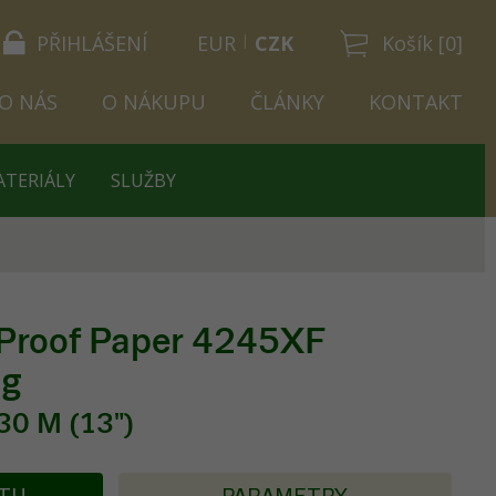
PŘIHLÁŠENÍ
EUR
CZK
Košík [0]
O NÁS
O NÁKUPU
ČLÁNKY
KONTAKT
ATERIÁLY
SLUŽBY
 Proof Paper 4245XF
5g
30 M (13")