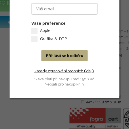
DO KOŠÍKU
Certifikace
FOGRA
Dostupné formáty
Vaše preference
Archy
Apple
A4 - 210 mm x 297 mm - 10
A3 - 297 mm x 420 mm - 50
Grafika & DTP
A3+ - 330 mm x 483 mm - 5
A2 - 420 mm x 594 mm - 50
Role (návin na 3" dutince)
Přihlásit se k odběru
13" - 32,9 cm x 30 m
14,17" - 36 cm x 30 m
Zásady zpracování osobních údajů
.
17" - 43,2 cm x 30 m
20" - 50,8 cm x 30 m
Sleva platí při nákupu nad 1500 Kč.
Neplatí pro nákup knih.
24" - 61 cm x 30 m
36" - 91,4 cm x 3 m
42" - 106,7 cm x 30 m
44" - 111,8 cm x 30 m