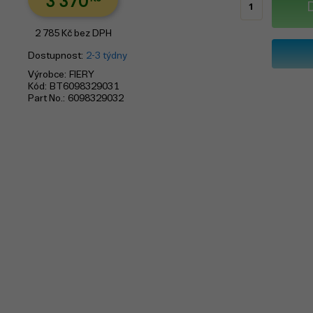
3 370
2 785
Kč
bez DPH
Dostupnost
2-3 týdny
Výrobce
FIERY
Kód
BT6098329031
Part No.
6098329032