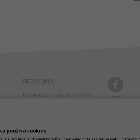
PRODEJNA
Thámova 32, Praha 8
MAPA
233 355 585
obchod@dtpobchod.cz
ka používá cookies
sk, ale pro lepší surfování! Pomáhají nám vyladit váš zážitek na webu. Data jso