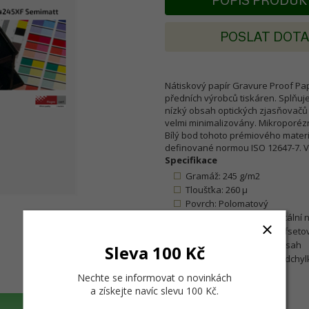
POPIS PRODU
POSLAT DOT
Nátiskový papír Gravure Proof Pape
předních výrobců tiskáren. Splňuje
nízký obsah optických zjasňovačů
velmi minimalizovány. Mikroporé
Bílý bod tohoto prémiového mate
definované normou ISO 12647-7. Ve
Specifikace
Gramáž: 245 g/m2
Tloušťka: 260 µ
Povrch: Polomatový
Optimalizovaný pro digitální
Vynikající pro simulaci ofseto
Velmi velký barevný rozsah
Sleva 100 Kč
Garantovaná nejvyšší odchylk
Hodnoty Lab
Nechte se informovat o novinkách
a získejte navíc slevu 100 Kč
.
M0: L: 94,5 a: 0,0, -b: -1,5
M1: L: 95,0 a: 0,6 -b: -3,0