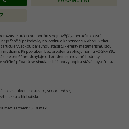
KTU
PARAMETRY
AZ
r 4245 je určen pro použití s nejnovější generací inkoustů
 nejpřísnější požadavky na kvalitu a konzistenci v oboru.Velmi
 zaručuje vysokou barevnou stabilitu - efekty metamerismu jsou
zní médium s PE povlakem bez problémů splňuje normu FOGRA 39L.
riálu se téměř neodchyluje od předem stanovené hodnoty
 většině případů se simulace bílé barvy papíru stává zbytečnou.
 nátisk v souladu FOGRA39 (ISO Coated v2)
vého tisku a hlubotisku
a mezi šaržemi: 1,2 DEmax.