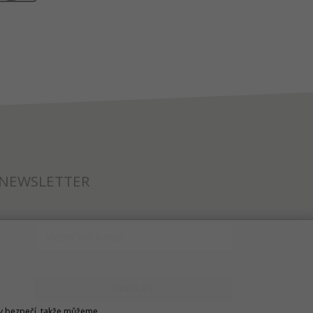
NEWSLETTER
ODESLAT
u v bezpečí, takže můžeme