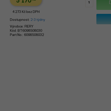
5 170
4 273
Kč
bez DPH
Dostupnost
2-3 týdny
Výrobce
FIERY
Kód
BT6098508030
Part No.
6098508032