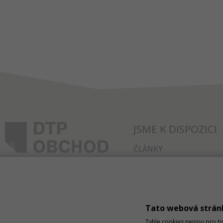
JSME K DISPOZICI
ČLÁNKY
KONTAKT
O NÁKUPU
SPRÁVA COOKIES
Tato webová strán
Tyhle cookies nejsou pro ti