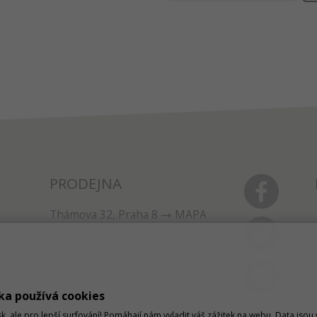
PRODEJNA
Thámova 32, Praha 8
MAPA
233 355 585
obchod@dtpobchod.cz
ka používá cookies
sk, ale pro lepší surfování! Pomáhají nám vyladit váš zážitek na webu. Data jso