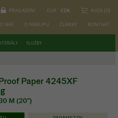
PŘIHLÁŠENÍ
EUR
CZK
Košík [0]
O NÁS
O NÁKUPU
ČLÁNKY
KONTAKT
ATERIÁLY
SLUŽBY
 Proof Paper 4245XF
5g
30 M (20")