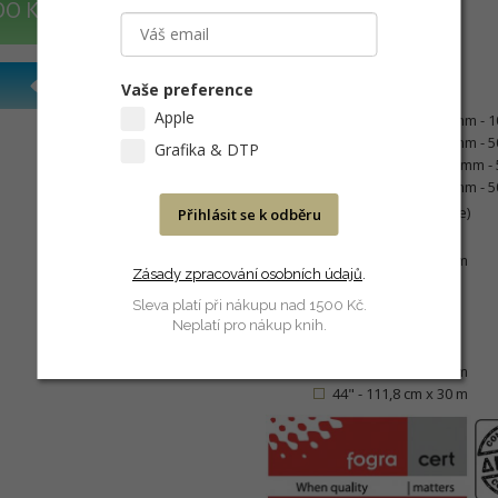
DO KOŠÍKU
Certifikace
FOGRA
Dostupné formáty
Vaše preference
Archy
Apple
A4 - 210 mm x 297 mm - 10
A3 - 297 mm x 420 mm - 50
Grafika & DTP
A3+ - 330 mm x 483 mm - 5
A2 - 420 mm x 594 mm - 50
Role (návin na 3" dutince)
Přihlásit se k odběru
13" - 32,9 cm x 30 m
14,17" - 36 cm x 30 m
Zásady zpracování osobních údajů
.
17" - 43,2 cm x 30 m
20" - 50,8 cm x 30 m
Sleva platí při nákupu nad 1500 Kč.
Neplatí pro nákup knih.
24" - 61 cm x 30 m
36" - 91,4 cm x 3 m
42" - 106,7 cm x 30 m
44" - 111,8 cm x 30 m