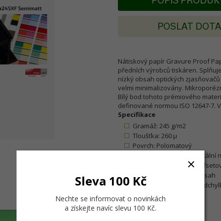
POPIS PRODU
POSLAT DOT
Nátiskový papír Gravure Proof Pape
předních výrobců tiskáren. Splňuje
nízký obsah optických zjasňovačů
velmi minimalizovány. Mikroporé
Bílý bod tohoto prémiového mate
definované normou ISO 12647-7. Ve
Specifikace
Gramáž: 245 g/m2
Tloušťka: 260 µ
Povrch: Polomatový
Optimalizovaný pro digitální
Vynikající pro simulaci ofseto
Velmi velký barevný rozsah
Sleva 100 Kč
Garantovaná nejvyšší odchylk
Hodnoty Lab
Nechte se informovat o novinkách
a získejte navíc slevu 100 Kč
.
M0: L: 94,5 a: 0,0, -b: -1,5
M1: L: 95,0 a: 0,6 -b: -3,0