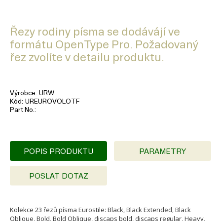
Řezy rodiny písma se dodávájí ve
formátu OpenType Pro. Požadovaný
řez zvolíte v detailu produktu.
Výrobce
URW
Kód
UREUROVOLOTF
Part No.
POPIS PRODUKTU
PARAMETRY
POSLAT DOTAZ
Kolekce 23 řezů písma Eurostile: Black, Black Extended, Black
Oblique, Bold, Bold Oblique, discaps bold, discaps regular, Heavy,